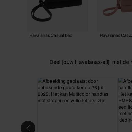
Havaianas Casual bag
Havaianas Casua
36,00 €
36,00 €
Deel jouw Havaianas-stijl met d
IN WINKELMAND
IN WINKE