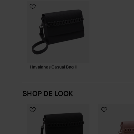
Kwaliteit en duurzaamheid
Doordachte materialenmix voor een tas die lan
gebruik nog steeds netjes uitziet.
Als je een tas zoekt die zonder gedoe met je me
vanzelf in je routine.
Shop online at www.havaianas-store.com, de offici
een hoger niveau.
Havaianas Casual Bag II
38,00 €
SHOP DE LOOK
IN WINKELMAND