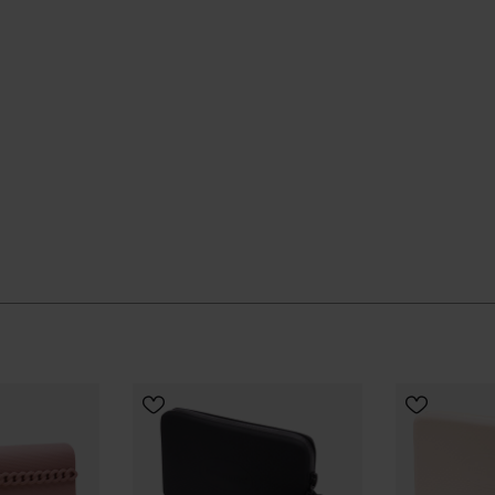
KIES JE MAAT
g meegaat, zijn vorm behoudt en er na veelvuldig
eloopt door je dag, past deze havaianas casual bag
ële Havaianas-winkel in Nederland, en til je stijl naar