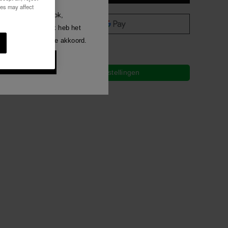
ies may affect
Luna
welke manier dan ook,
len.
gen ontvangen. Ik heb het
Alles bekijken
ezen en ga hiermee akkoord.
len.
 10% korting
Gratis bezorging op al je bestellingen