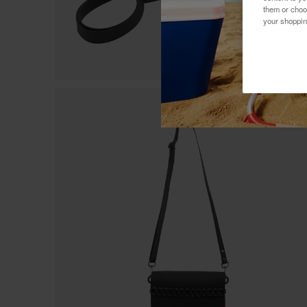
them or choo
your shoppin