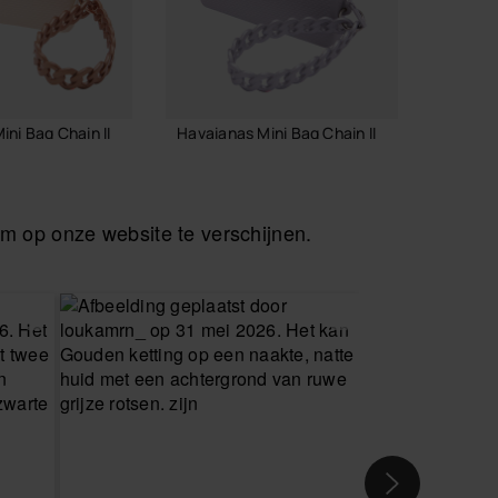
ni Bag Chain II
Havaianas Mini Bag Chain II
Havaia
24,00 €
22,00
 op onze website te verschijnen.
INKELMAND
IN WINKELMAND
I