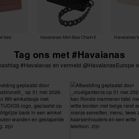
l bag
Havaianas Mini Bag Chain II
Havaianas Mi
24,00 €
24,00 €
Tag ons met #Havaianas
e hashtag #Havaianas en vermeld @HavaianasEurope om
LMAND
IN WINKELMAND
IN W