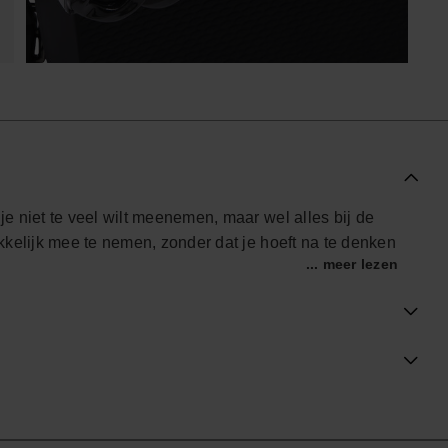
e niet te veel wilt meenemen, maar wel alles bij de
kkelijk mee te nemen, zonder dat je hoeft na te denken
... meer lezen
-up passen er precies in, zodat je niet eindeloos hoeft
dig in de chromen ketting, waardoor je tas dicht en je
erstelbare schouderband draag je de tas zoals het voor
r of in de hand.
ge tussenlaag zorgt dat de tas vorm houdt, zonder