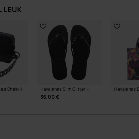
n een opvallend detail, maar ook functioneel: je kunt je
L LEUK
zekere grip. Het ontwerp blijft rustig en helder, met
ijks gebruik.
 je dagelijkse essentials.
derne, strakke uitstraling.
screet havaianas logo als rustig accent.
e en draagstijl kunt afstemmen.
rdt, ook als hij goed gevuld is.
ag Chain II
Havaianas Slim Glitter II
Havaianas 
 vormvaste afwerking die dagelijks gebruik en
36,00 €
24,00 €
 met een simpele jeans en T-shirt als met een zomerse
aag je ’m crossbody, ’s avonds pak je de ketting vast en
tgesproken look.
LMAND
IN W