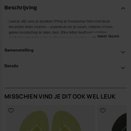
Beschrijving
Laat je stijl voor je spreken! Pimp je Havaianas Slim met deze
kleurrijke letter charms – superleuk om je naam, initialen of een
gekke boodschap te laten zien. Elke letter heeft een vrolijke
... meer lezen
multicolor afwerking die je slippers een speelse en energieke vibe
geeft. Makkelijk te bevestigen en eindeloos te mixen, zo maak je van
je Havaianas Top een echte weerspiegeling van wie jij bent. Perfect
Samenstelling
om op te vallen op het strand, in de stad of waar je ook bent.
*Aantal: 1 Charm
Details
Shop online at www.havaianas-store.com, de officiële Havaianas-
winkel in Nederland, en til je stijl naar een hoger niveau.
MISSCHIEN VIND JE DIT OOK WEL LEUK