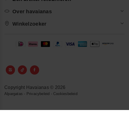
Over havaianas
Winkelzoeker
Copyright Havaianas © 2026
Alpargatas
-
Privacybeleid
-
Cookiesbeleid