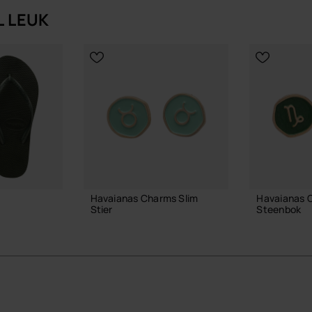
L LEUK
Havaianas Charms Slim
Havaianas 
Stier
Steenbok
8,90 €
8,90 €
IN WINKELMAND
IN W