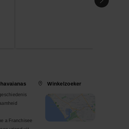
 havaianas
Winkelzoeker
geschiedenis
aamheid
e a Franchisee