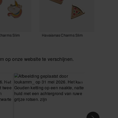
Charms Slim
Havaianas Charms Slim
Havaia
6,90 €
6,90 
 op onze website te verschijnen.
INKELMAND
IN WINKELMAND
I