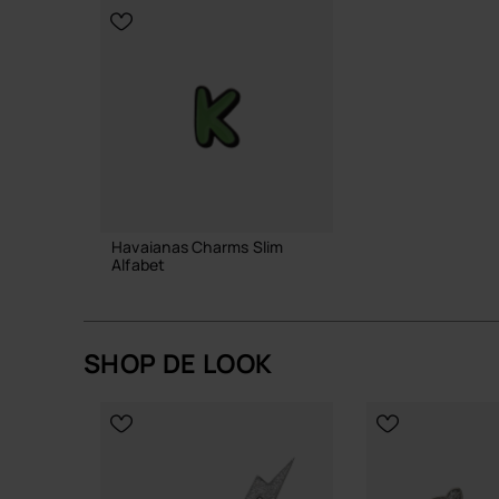
KIES JE MAAT
KIES JE
Havaianas Charms Slim
Alfabet
3,90 €
SHOP DE LOOK
IN WINKELMAND