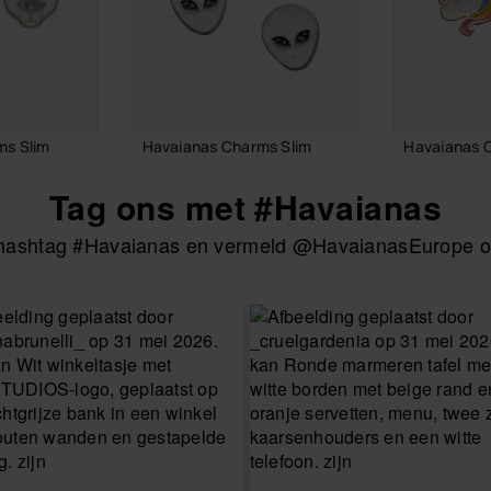
ms Slim
Havaianas Charms Slim
Havaianas 
6,90 €
8,90 €
Tag ons met #Havaianas
e hashtag #Havaianas en vermeld @HavaianasEurope om
LMAND
IN WINKELMAND
IN W