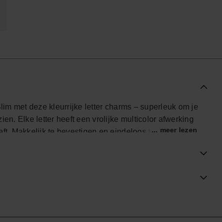
Slim met deze kleurrijke letter charms – superleuk om je
en. Elke letter heeft een vrolijke multicolor afwerking
... meer lezen
ft. Makkelijk te bevestigen en eindeloos te mixen, zo
eling van wie jij bent. Perfect om op te vallen op het
ële Havaianas-winkel in Nederland, en til je stijl naar