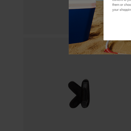
them or choo
your shoppin