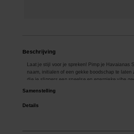
Beschrijving
Laat je stijl voor je spreken! Pimp je Havaianas 
naam, initialen of een gekke boodschap te laten zi
die je slippers een speelse en energieke vibe gee
maak je van je Havaianas Top een echte weerspieg
Samenstelling
strand, in de stad of waar je ook bent.
Details
*Aantal: 1 Charm
Shop online at www.havaianas-store.com, de offici
een hoger niveau.