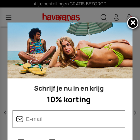
Al je bestellingen GRATIS BEZORGD
0
Schrijf je nu in en krijg
10% korting
Vorige
V