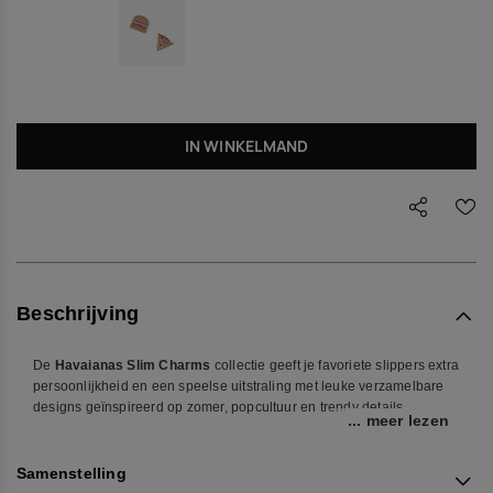
IN WINKELMAND
Beschrijving
De
Havaianas Slim Charms
collectie geeft je favoriete slippers extra
persoonlijkheid en een speelse uitstraling met leuke verzamelbare
designs geïnspireerd op zomer, popcultuur en trendy details.
... meer lezen
Ontworpen om compatibele Havaianas Slim modellen te
personaliseren, zijn deze lichte charms makkelijk te bevestigen en
Samenstelling
geven ze je look meteen een unieke touch. Van fruitige details tot