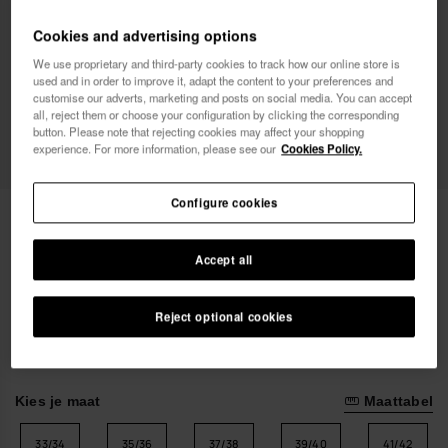
Vrouw
Man
Cookies and advertising options
We use proprietary and third-party cookies to track how our online store is
Ik wil graag, op welke manier dan ook,
used and in order to improve it, adapt the content to your preferences and
reclamemededelingen ontvangen. Ik heb het
customise our adverts, marketing and posts on social media. You can accept
all, reject them or choose your configuration by clicking the corresponding
Privacybeleid
gelezen en ga hiermee akkoord.
button. Please note that rejecting cookies may affect your shopping
experience. For more information, please see our
Cookies Policy.
ik wil 10% korting
Configure cookies
Havaianas Luna Puffed Up
40,00 €
Accept all
Gratis bezorging op al je bestellingen
Reject optional cookies
Kies je maat
Maattabel
33/34
35/36
37/38
39/40
41/42