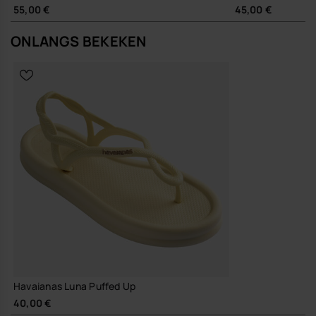
Je combineert de Luna Puffed Up net zo makkelijk met een luchtige
55,00 €
45,00 €
linnen broek als met een korte jeans of een eenvoudige jurk. De
gewatteerde bandjes geven net wat meer presence dan een
ONLANGS BEKEKEN
klassieke teenslipper, terwijl het geheel rustig en praktisch blijft.
Kwaliteit en duurzaamheid
Stevige zool en sterke bandjes die zijn gemaakt voor
veelvuldig gebruik, waardoor je langer met één paar
comfortabele slippers doet.
Als je zoekt naar zomerslippers die er modern uitzien en vooral
prettig lopen, schuif je met de Luna Puffed Up moeiteloos je dag in.
Shop online at www.havaianas-store.com, de officiële Havaianas-
winkel in Nederland, en til je stijl naar een hoger niveau.
Havaianas Luna Puffed Up
40,00 €