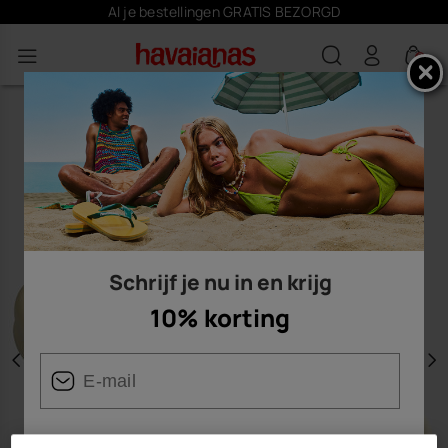
Al je bestellingen GRATIS BEZORGD
0
Schrijf je nu in en krijg
10% korting
Vorige
V