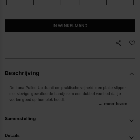
IN WINKELMAND
Beschrijving
De Luna Puffed Up draait om praktische vrijheid: een platte slipper
met stevige, gewatteerde bandjes en een dubbel voetbed dat je
voeten goed op hun plek houdt.
... meer lezen
Je stapt er net zo makkelijk mee naar de supermarkt als langs het
water of door de stad. De contoured zool sluit om je voet, geeft
Samenstelling
stabiliteit en bescherming, en de waterbestendige afwerking maakt
dat je je geen zorgen hoeft te maken over een nat terras of een
onverwachte bui.
Details