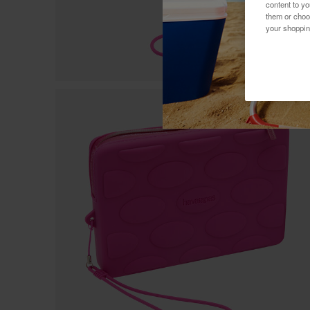
content to y
them or choo
your shoppin