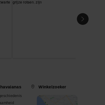
 havaianas
Winkelzoeker
geschiedenis
aamheid