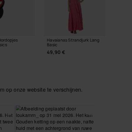
Oordopjes
Havaianas Strandjurk Lang
Havaia
sics
Basic
Alfabet
49,90 €
3,90 
INKELMAND
I
 op onze website te verschijnen.
KIES JE MAAT