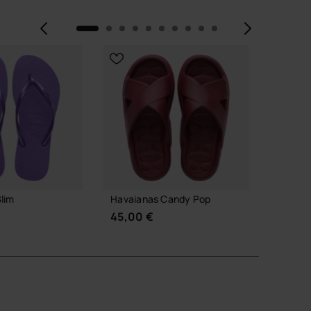
Vorige
Volge
lim
Havaianas Candy Pop
Havaia
Logoma
45,00 €
49,90