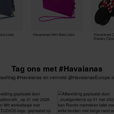
Bag Logo
Havaianas Mini Bag Logo
Havaianas 
Disney Clas
18,00 €
18,00 €
Tag ons met #Havaianas
LMAND
IN WINKELMAND
IN W
e hashtag #Havaianas en vermeld @HavaianasEurope om