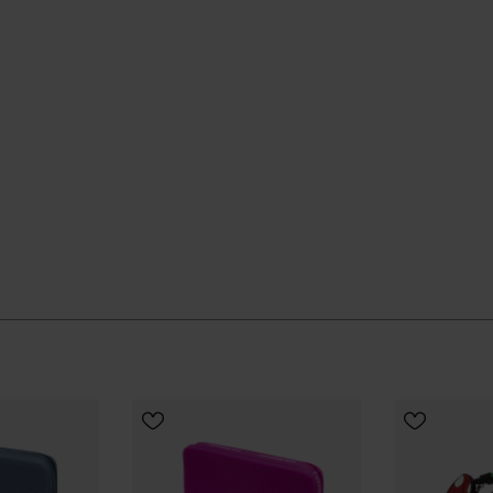
KIES
kunt rekenen, of je nu onderweg bent naar werk, strand
ële Havaianas-winkel in Nederland, en til je stijl naar