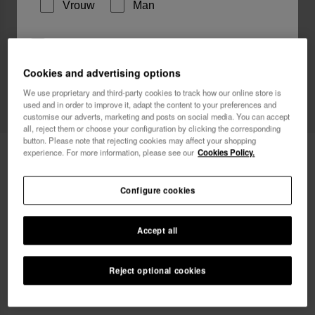
Vrouw
Man
Ik wil graag, op welke manier dan ook,
reclamemededelingen ontvangen. Ik heb het
Cookies and advertising options
Privacybeleid
gelezen en ga hiermee akkoord.
We use proprietary and third-party cookies to track how our online store is
used and in order to improve it, adapt the content to your preferences and
ik wil 10% korting
customise our adverts, marketing and posts on social media. You can accept
all, reject them or choose your configuration by clicking the corresponding
button. Please note that rejecting cookies may affect your shopping
Havaianas Simpsons
30,00 €
experience. For more information, please see our
Cookies Policy.
Configure cookies
Accept all
Kies je maat
Reject optional cookies
37/38
39/40
41/42
43/44
45/46