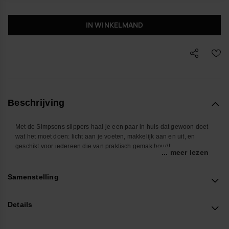
IN WINKELMAND
Beschrijving
Met de Simpsons slippers haal je een paar in huis dat gewoon doet
wat het moet doen: licht aan je voeten, makkelijk aan en uit, en
geschikt voor iedereen die van praktisch gemak houdt.
... meer lezen
Of je nu richting strand gaat, door de tuin loopt of snel iets buiten
moet doen, deze unisex havaianas slippers schuif je zonder
Samenstelling
nadenken aan. Het open ontwerp laat je voeten vrij ademen en
droogt snel, waardoor ze handig zijn voor natte badkamers,
zwembad of camping. Deze comfortabele slippers, ook wel flip-flops
Details
genoemd, zijn ideaal voor dagelijks gebruik.