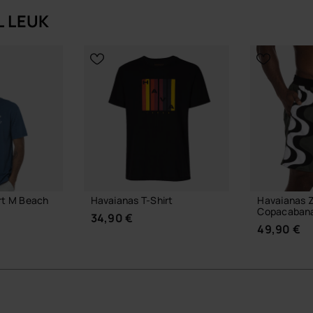
L LEUK
rt M Beach
Havaianas T-Shirt
Havaianas 
Copacaban
34,90 €
49,90 €