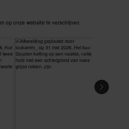
I
 op onze website te verschijnen.
 JE MAAT
KIES JE MAAT