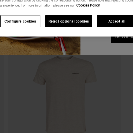
se your configuration by clicking the corresponding button. Please note that rejecting cook
10% KORTING OP JE 1e BESTELLING!
g experience. For more information, please see our
Cookies Policy.
Alles bekijken
Ik wil graag, op 
Abonneer je op Havaianas en geniet van exclusieve voorde
reclamemededelin
Configure cookies
Reject optional cookies
Accept all
Kom en geniet van -10%
Privacybeleid
gel
10% KORTING OP JE 1e BESTELLING!
Abonneer je op Havaianas en geniet van exclusieve voorde
ik wil
Kom en geniet van -10%