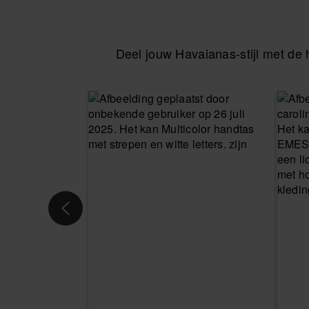
Deel jouw Havaianas-stijl met d
KIES JE MAAT
KIES JE