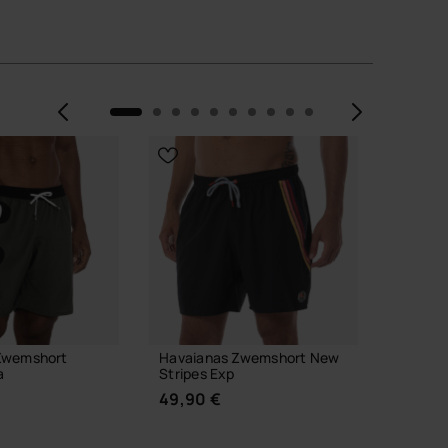
 JE MAAT
KIES JE MAAT
Vorige
Volge
Zwemshort
Havaianas Zwemshort New
Havaia
a
Stripes Exp
8,90 
49,90 €