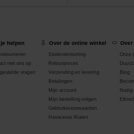
 je helpen
Over de online winkel
Over
 retourneren
Studentenkorting
Onze 
ct met ons op
Retourproces
Duurz
lgestelde vragen
Verzending en levering
Blog
Betalingen
Becom
Mijn account
Nodig 
Mijn bestelling volgen
Ethisc
Gebruiksvoorwaarden
Havaianas filialen