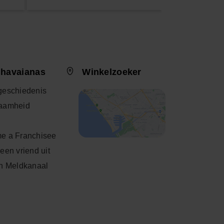
 havaianas
Winkelzoeker
geschiedenis
aamheid
e a Franchisee
een vriend uit
h Meldkanaal