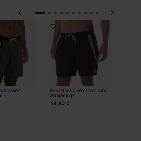
Vorige
Volge
Zwemshort
Havaianas Zwemshort New
Havaia
a
Stripes Exp
8,90 
49,90 €
I