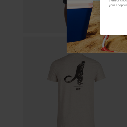
them or choo
your shoppin