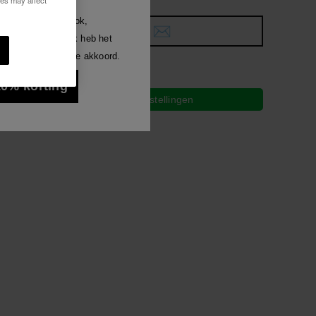
ies may affect
Luna
welke manier dan ook,
len.
Uitverkocht.
gen ontvangen. Ik heb het
Alles bekijken
ezen en ga hiermee akkoord.
len.
 10% korting
Gratis bezorging op al je bestellingen