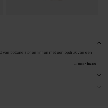
akt van bottoné stof en linnen met een opdruk van een
... meer lezen
.
ële Havaianas-winkel in Nederland, en til je stijl naar