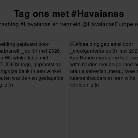
Tag ons met #Havaianas
e hashtag #Havaianas en vermeld @HavaianasEurope om
KIES JE MAAT
 MAAT
KIES