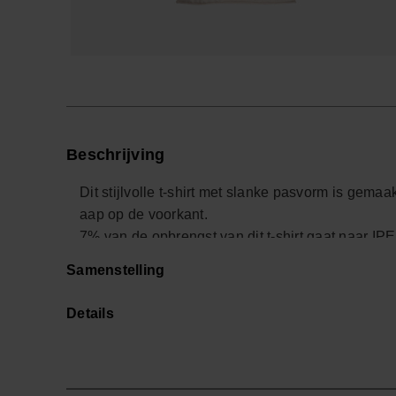
Beschrijving
Dit stijlvolle t-shirt met slanke pasvorm is gema
aap op de voorkant.
7% van de opbrengst van dit t-shirt gaat naar IPE
Help de planeet (in stijl)!
Samenstelling
Shop online at www.havaianas-store.com, de offici
een hoger niveau.
Details