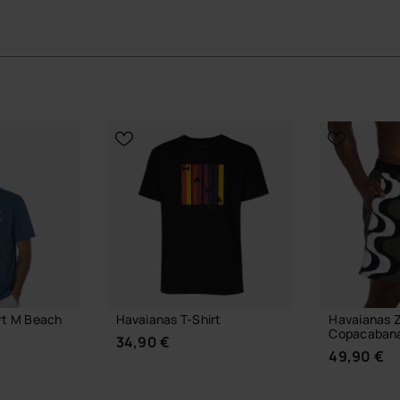
KIES JE MAAT
 MAAT
KIES
rt M Beach
Havaianas T-Shirt
Havaianas 
Copacaban
34,90 €
49,90 €