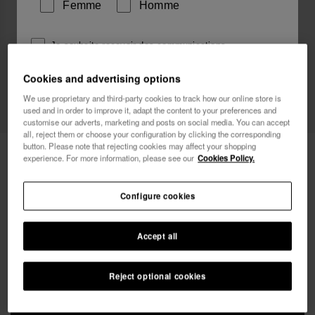
Femme
Homme
Je souhaite recevoir des communications
commerciales par tout moyen. J'ai lu et j'accepte la
Cookies and advertising options
Politique de Confidentialité
.
We use proprietary and third-party cookies to track how our online store is
used and in order to improve it, adapt the content to your preferences and
je veux 10% de
customise our adverts, marketing and posts on social media. You can accept
réduction
all, reject them or choose your configuration by clicking the corresponding
button. Please note that rejecting cookies may affect your shopping
Havaianas Beach Bag XL
24,00 €
experience. For more information, please see our
Cookies Policy.
LIVRAISON OFFERTE sur toutes les commandes
Configure cookies
Accept all
Reject optional cookies
AJOUTER AU PANIER