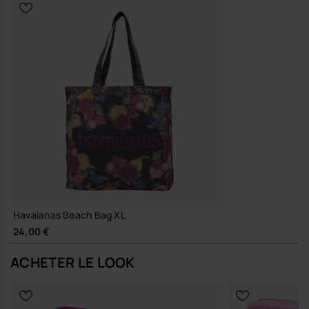
Engagement et durabilité
Matière résistante et facile d’entretien, pensée pour traverser
les saisons et accompagner tes rituels d’été année après
année.
Un cabas XL que tu adoptes une fois, puis que tu laisses simplement
vivre au rythme de tes journées les plus lumineuses.
Achète en ligne sur www.havaianas-store.com, la boutique officielle
Havaianas en Belgique, et fais passer ton style au niveau supérieur.
Havaianas Beach Bag XL
24,00 €
ACHETER LE LOOK