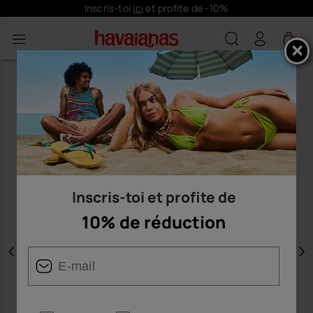
Inscris-toi
ici
et profite de -10%
0
Inscris-toi et profite de
10% de réduction
Précédent
S