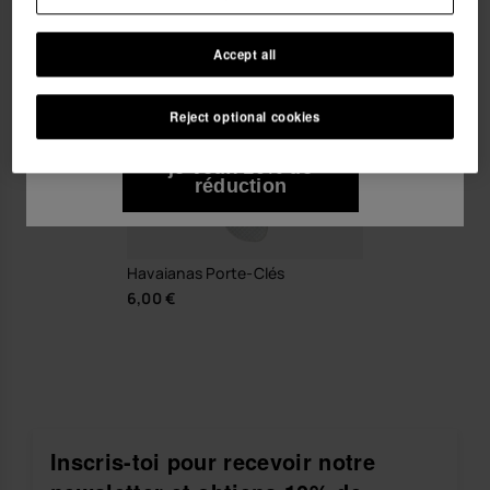
Je souhaite recevoir des communications
Accept all
commerciales par tout moyen. J'ai lu et j'accepte la
Politique de Confidentialité
.
Reject optional cookies
je veux 10% de
réduction
Havaianas Porte-Clés
6,00 €
Inscris-toi pour recevoir notre