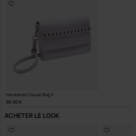
havaianas pour une allure estivale plus douce, toujours structurée
par la chaîne chrome.
Engagement et durabilité
Matériaux sélectionnés pour leur tenue dans le temps et leur
résistance à l’usage, afin de préserver la forme, la couleur et le
toucher du sac saison après saison.
Un accessoire pensé pour suivre tes mouvements, jour après jour,
avec la même légèreté maîtrisée que tes sandales d’été préférées.
Achète en ligne sur www.havaianas-store.com, la boutique officielle
Havaianas en Belgique, et fais passer ton style au niveau supérieur.
Havaianas Casual Bag II
38,00 €
ACHETER LE LOOK