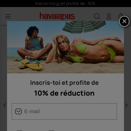
Inscris-toi
ici
et profite de -10%
0
Inscris-toi et profite de
10% de réduction
Précédent
S