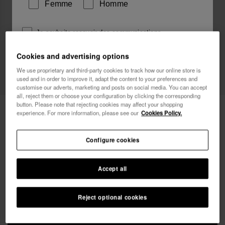
Femme
Homme
Je souhaite recevoir des communications
commerciales par tout moyen. J'ai lu et j'accepte la
Cookies and advertising options
Politique de Confidentialité
.
We use proprietary and third-party cookies to track how our online store is
used and in order to improve it, adapt the content to your preferences and
je veux 10% de
customise our adverts, marketing and posts on social media. You can accept
réduction
all, reject them or choose your configuration by clicking the corresponding
button. Please note that rejecting cookies may affect your shopping
Havaianas Casual Bag II
38,00 €
experience. For more information, please see our
Cookies Policy.
LIVRAISON OFFERTE sur toutes les commandes
Configure cookies
Accept all
Reject optional cookies
AJOUTER AU PANIER