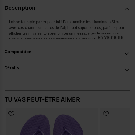
Description
Laisse ton style parler pour toi ! Personnalise tes Havaianas Slim
avec ces charms en lettres de l’alphabet super colorés, parfaits pour
afficher tes initiales, ton prénom ou un message qui te ressemble.
... en voir plus
Chaque lettre a une finition multicolore fun qui ajoute une touche
joyeuse, dynamique et funky à tes tongs préférées. Faciles à clipser
et à mélanger comme tu veux, ces charms te permettent de créer
Composition
plein de combis stylées pour que tes Havaianas Top reflètent ta
personnalité. Parfaits pour briller à la plage, en ville ou n’importe où
Détails
tu vas.
*Quantité : 1 Charm
Achète en ligne sur www.havaianas-store.com, la boutique officielle
Havaianas en Belgique, et fais passer ton style au niveau supérieur.
TU VAS PEUT-ÊTRE AIMER