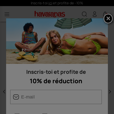
Inscris-toi
ici
et profite de -10%
0
Inscris-toi et profite de
10% de réduction
Précédent
S