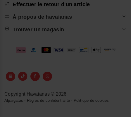
Effectuer le retour d'un article
À propos de havaianas
Trouver un magasin
Copyright Havaianas © 2026
Alpargatas
-
Règles de confidentialité
-
Politique de cookies