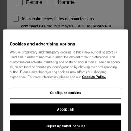
Femme
Homme
Je souhaite recevoir des communications
commerciales par tout moyen. J'ai lu et j'accepte la
Politique de Confidentialité
.
Cookies and advertising options
je veux 10% de
We use proprietary and third-party cookies to track how our online store is
réduction
used and in order to improve it, adapt the content to your preferences and
customise our adverts, marketing and posts on social media. You can accept
Havaianas Charms Slim Alphabet
3,90 €
all, reject them or choose your configuration by clicking the corresponding
button. Please note that rejecting cookies may affect your shopping
experience. For more information, please see our
Cookies Policy.
LIVRAISON OFFERTE sur toutes les commandes
Configure cookies
Accept all
Reject optional cookies