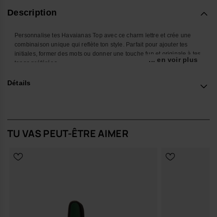
Description
Personnalise tes Havaianas Top avec ce charm lettre et crée une
combinaison unique qui reflète ton style. Parfait pour ajouter tes
initiales, former des mots ou donner une touche fun et originale à tes
... en voir plus
tongs préférées.
Avec son design coloré et facile à fixer, cet accessoire transforme tes
Détails
Havaianas en un look encore plus personnel et créatif. Idéal pour
l’été, la plage, la piscine ou pour te démarquer au quotidien.
*Quantité : 1 charm
TU VAS PEUT-ÊTRE AIMER
Achète en ligne sur www.havaianas-store.com, la boutique officielle
Havaianas en Belgique, et fais passer ton style au niveau supérieur.