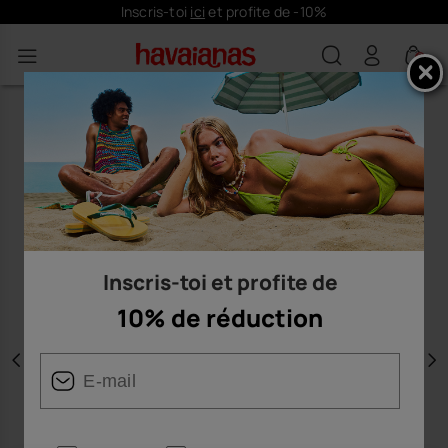
Inscris-toi
ici
et profite de -10%
0
Inscris-toi et profite de
10% de réduction
Précédent
S