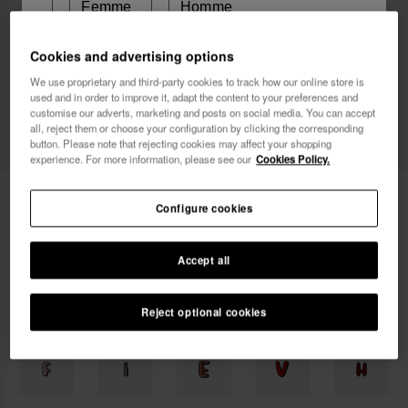
Femme
Homme
Cookies and advertising options
Je souhaite recevoir des communications
We use proprietary and third-party cookies to track how our online store is
commerciales par tout moyen. J'ai lu et j'accepte la
used and in order to improve it, adapt the content to your preferences and
Politique de Confidentialité
.
customise our adverts, marketing and posts on social media. You can accept
all, reject them or choose your configuration by clicking the corresponding
button. Please note that rejecting cookies may affect your shopping
je veux 10% de
experience. For more information, please see our
Cookies Policy.
réduction
Havaianas Charms Top Alphabet
3,90 €
Configure cookies
LIVRAISON OFFERTE sur toutes les commandes
Accept all
Reject optional cookies