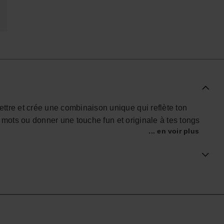
ttre et crée une combinaison unique qui reflète ton
es mots ou donner une touche fun et originale à tes tongs
... en voir plus
essoire transforme tes Havaianas en un look encore plus
a piscine ou pour te démarquer au quotidien.
boutique officielle Havaianas en Belgique, et fais