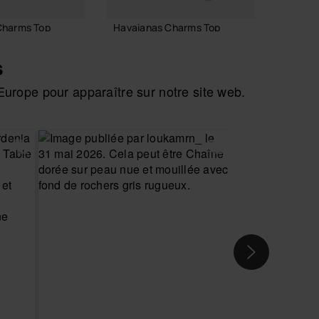
Charms Top
Havaianas Charms Top
Havaia
Disney
6,90 €
8,90 
s
urope pour apparaître sur notre site web.
R AU PANIER
AJOUTER AU PANIER
AJO