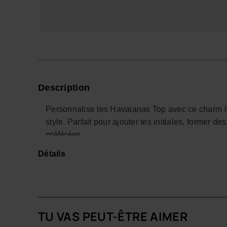
Description
Personnalise tes Havaianas Top avec ce charm le
style. Parfait pour ajouter tes initiales, former d
préférées.
Détails
Avec son design coloré et facile à fixer, cet acc
personnel et créatif. Idéal pour l’été, la plage, l
*Quantité : 1 charm
Achète en ligne sur www.havaianas-store.com, la 
TU VAS PEUT-ÊTRE AIMER
passer ton style au niveau supérieur.