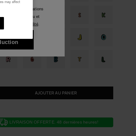
ies may affect
Luna
voir des communications
tout moyen. J'ai lu et
Voir tous
ique de Confidentialité
.
ux 10% de
duction
AJOUTER AU PANIER
LIVRAISON OFFERTE. 48 dernières heures!