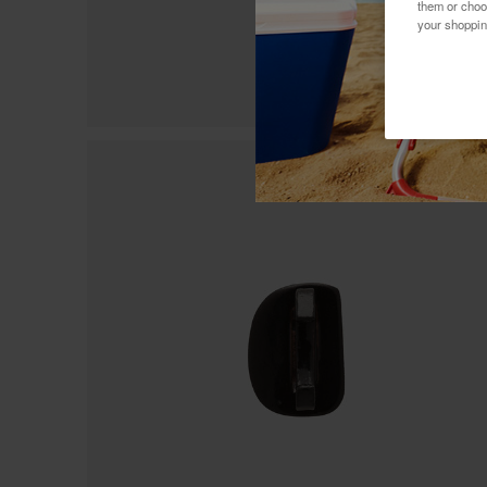
them or choo
your shoppin