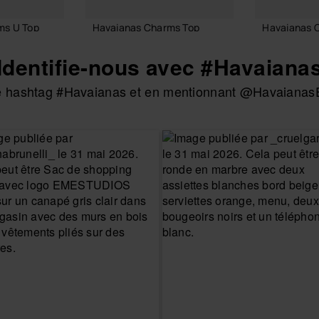
ms U Top
Havaianas Charms Top
Havaianas 
8,90 €
7,90 €
Identifie-nous avec #Havaiana
 le hashtag #Havaianas et en mentionnant @HavaianasE
 PANIER
AJOUTER AU PANIER
AJOUTE