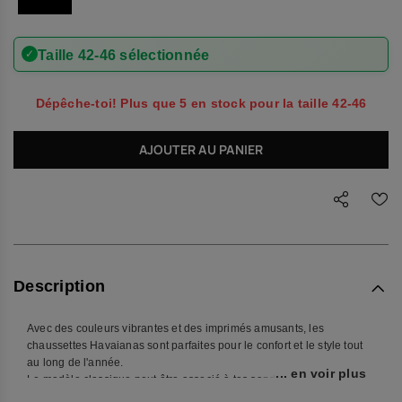
✓
Taille 42-46 sélectionnée
Dépêche-toi! Plus que 5 en stock pour la taille 42-46
AJOUTER AU PANIER
Description
Avec des couleurs vibrantes et des imprimés amusants, les
chaussettes Havaianas sont parfaites pour le confort et le style tout
au long de l'année.
... en voir plus
Le modèle classique peut être associé à tes sandales Havaianas
préférées ou simplement enfilé pour une journée confortable la