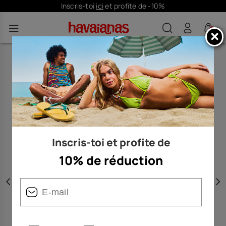
Inscris-toi
ici
et profite de -10%
0
Inscris-toi et profite de
10% de réduction
Précédent
S