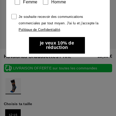
Femme
Homme
Je souhaite recevoir des communications
commerciales par tout moyen. J'ai lu et j'accepte la
Politique de Confidentialité
.
je veux 10% de
réduction
Havaianas Chaussettes Print
13,00 €
LIVRAISON OFFERTE sur toutes les commandes
Choisis ta taille
42-46