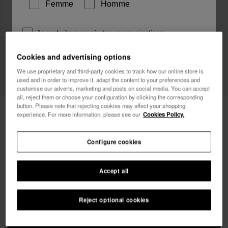
Femme
Homme
Je souhaite recevoir des communications
commerciales par tout moyen. J'ai lu et j'accepte la
Cookies and advertising options
Politique de Confidentialité
.
We use proprietary and third-party cookies to track how our online store is
used and in order to improve it, adapt the content to your preferences and
je veux 10% de
customise our adverts, marketing and posts on social media. You can accept
réduction
all, reject them or choose your configuration by clicking the corresponding
button. Please note that rejecting cookies may affect your shopping
Havaianas Paréo
40,00 €
experience. For more information, please see our
Cookies Policy.
LIVRAISON OFFERTE. 48 dernières heures!
Configure cookies
Accept all
Reject optional cookies
AJOUTER AU PANIER