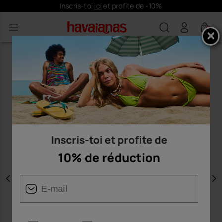
Inscris-toi
ici
et profite de -10%
0
Inscris-toi et profite de
10% de réduction
Précédent
S