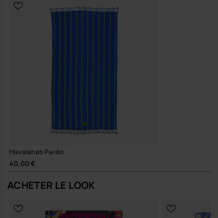
Engagement et durabilité
Conçu pour être plié, transporté et porté saison après saison,
avec une attention particulière portée à la tenue de la matière,
à la résistance de l’imprimé et à la qualité de fabrication.
Une fois adopté, ce pareo s’impose comme l’un de ces rares
accessoires que tu glisses dans ton sac sans y penser, et qui
structure pourtant l’allure dès qu’il se déploie.
Achète en ligne sur www.havaianas-store.com, la boutique officielle
Havaianas en Belgique, et fais passer ton style au niveau supérieur.
Havaianas Paréo
40,00 €
ACHETER LE LOOK