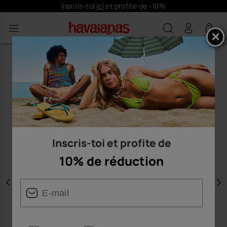
Inscris-toi
ici
et profite de -10%
0
Inscris-toi et profite de
10% de réduction
Précédent
S