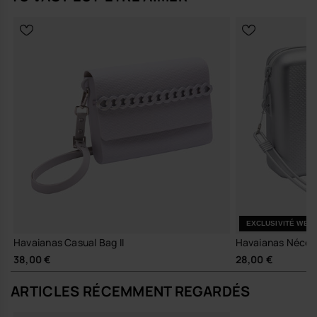
Léger et facile à nettoyer, le Mini sac métallique n'est pas juste un
accessoire : c'est une déclaration de confort moderne.
Ajoute une touche de sophistication à ton style tout en profitant d'une
fonctionnalité incroyable.
Parfait pour offrir ou te faire plaisir, ce sac redéfinit la mode au
quotidien.
- Dimensions: 16,3 x 10 cm
Achète en ligne sur www.havaianas-store.com, la boutique officielle
Havaianas en Belgique, et fais passer ton style au niveau supérieur.
EXCLUSIVITÉ WEB
Havaianas Casual Bag II
Havaianas Nécess
38,00 €
28,00 €
ARTICLES RÉCEMMENT REGARDÉS