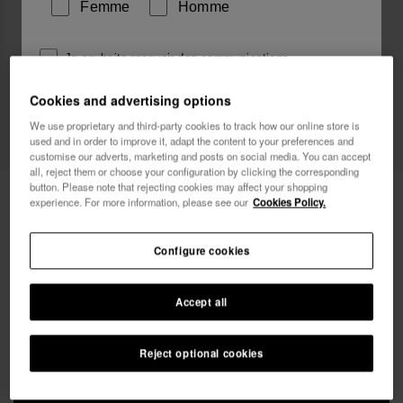
Femme
Homme
Je souhaite recevoir des communications
commerciales par tout moyen. J'ai lu et j'accepte la
Cookies and advertising options
Politique de Confidentialité
.
We use proprietary and third-party cookies to track how our online store is
used and in order to improve it, adapt the content to your preferences and
je veux 10% de
customise our adverts, marketing and posts on social media. You can accept
réduction
all, reject them or choose your configuration by clicking the corresponding
button. Please note that rejecting cookies may affect your shopping
Havaianas Pochette Plus Metallic
18,00 €
experience. For more information, please see our
Cookies Policy.
LIVRAISON OFFERTE sur toutes les commandes
Configure cookies
Accept all
Reject optional cookies
AJOUTER AU PANIER