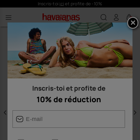
Inscris-toi
ici
et profite de -10%
0
Inscris-toi et profite de
10% de réduction
Précédent
S