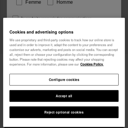
Femme
Homme
Je souhaite recevoir des communications
commerciales par tout moyen. J'ai lu et j'accepte la
Cookies and advertising options
Politique de Confidentialité
.
We use proprietary and third-party cookies to track how our online store is
used and in order to improve it, adapt the content to your preferences and
je veux 10% de
customise our adverts, marketing and posts on social media. You can accept
réduction
all, reject them or choose your configuration by clicking the corresponding
button. Please note that rejecting cookies may affect your shopping
Havaianas Sac À Dos Cool
32,00 €
experience. For more information, please see our
Cookies Policy.
LIVRAISON OFFERTE sur toutes les commandes
Configure cookies
Accept all
Reject optional cookies
AJOUTER AU PANIER