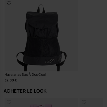
Engagement et durabilité
Matières choisies pour leur résistance à l’eau et à l’usage,
pensées pour conserver leur tenue, leurs couleurs et leur
fonction au fil des saisons, dans une logique de qualité plutôt
que de renouvellement fréquent.
Un sac à dos que tu gardes longtemps, que tu plies, déplies et
intègre dans ton quotidien avec la même évidence que tes sandales
d’été préférées.
Achète en ligne sur www.havaianas-store.com, la boutique officielle
Havaianas en Belgique, et fais passer ton style au niveau supérieur.
Havaianas Sac À Dos Cool
32,00 €
ACHETER LE LOOK