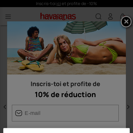
Inscris-toi
ici
et profite de -10%
0
Inscris-toi et profite de
10% de réduction
Précédent
S