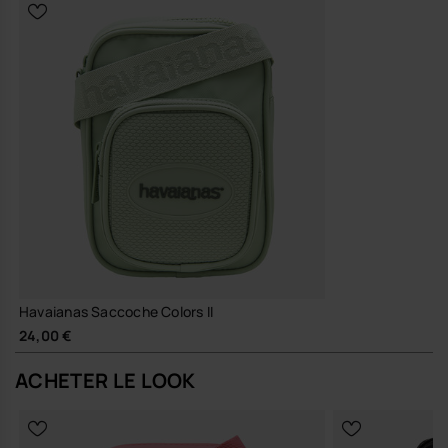
Matériaux pensés pour résister au rythme du quotidien, avec
une attention particulière portée à la tenue des couleurs, à la
solidité des finitions et à la facilité d’entretien, pour un
accessoire qui t’accompagne saison après saison.
Une pièce discrète mais affirmée, à adopter comme ton repère
fonctionnel et esthétique au cœur de la saison.
Achète en ligne sur www.havaianas-store.com, la boutique officielle
Havaianas en Belgique, et fais passer ton style au niveau supérieur.
Havaianas Saccoche Colors II
24,00 €
ACHETER LE LOOK