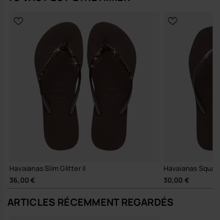
Design et silhouette
Format rectangulaire épuré, près du corps, qui conserve une
forme pratique porté à la taille comme en bandoulière.
Jeu de couleurs franches et assumées, pensé pour aller avec
tes sandales femme, tongs havaianas ou silhouettes plus
habillées.
Poche frontale en silicone à motif semelle iconique, détail
signature havaianas traité comme élément graphique.
Confort et usage
Bandoulière ajustable qui permet de moduler le porté, de la
taille au crossbody, selon tes besoins et tes tenues.
Accès immédiat à l’intérieur et à la poche extérieure, pour
garder tes indispensables à portée de main en mouvement.
Organisation instinctive du contenu, sans superflu, pour un
usage quotidien fluide et intuitif.
Havaianas Slim Glitter II
Havaianas Squar
Tu peux l’associer à des sandales premium épurées, à une chemise
36,00 €
30,00 €
oversize et un denim brut, ou la porter avec un short en lin et des
tongs havaianas pour un look plus estival de la même silhouette.
ARTICLES RÉCEMMENT REGARDÉS
Engagement et durabilité