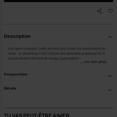
Description
Une ligne compacte, nette, pensée pour suivre les mouvements du
corps : la Street Bag Color ll arbore une silhouette graphique où la
couleur devient élément de design à part entière.
... en voir plus
Entre sac ceinture et crossbody, cette pièce s’inscrit dans l’esthétique
des accessoires urbains minimalistes, avec juste ce qu’il faut de
Composition
contraste pour rester visible dans une garde-robe de sandales d’été,
de tongs design et de basiques impeccables.
Détails
Le volume est étudié pour accueillir l’essentiel – téléphone,
portefeuille, clés, petit soin – tout en conservant une présence
visuelle légère. La poche extérieure en silicone, animée par la
texture signature des tongs havaianas et un logo contrasté, ajoute un
relief tactile qui structure l’ensemble.
TU VAS PEUT-ÊTRE AIMER