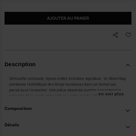
AJOUTER AU PANIER
Description
Silhouette compacte, lignes nettes et texture signature : le Street Bag
condense l’esthétique des tongs havaianas dans un format sac
pensé pour l’essentiel. Une pièce dessinée comme une extension
... en voir plus
naturelle de la garde-robe estivale, entre sandales d’été et
accessoires design.
Composition
Porté en sac bandoulière, en crossbody ou à la ceinture, il
accompagne sans s’imposer et structure les looks les plus simples.
Ce modèle unisexe trouve sa place aussi bien avec un short en
Détails
denim et tongs havaianas qu’avec une chemise ample et des
sandales premium plus urbaines.