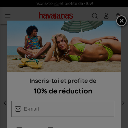
Inscris-toi
ici
et profite de -10%
0
Inscris-toi et profite de
10% de réduction
Précédent
S