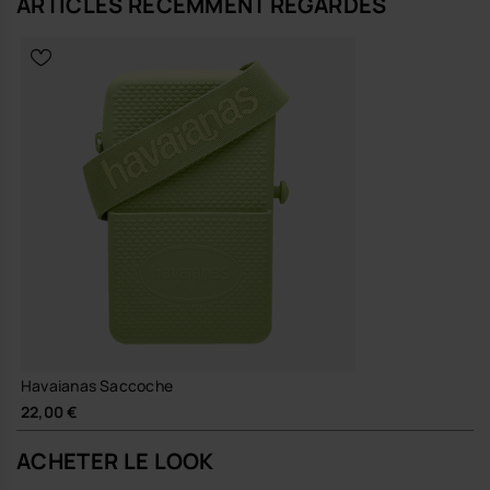
ARTICLES RÉCEMMENT REGARDÉS
Tu peux l’associer à un short en coton, tongs d’été et débardeur
minimalilste, ou le porter en contraste avec une robe chemise fluide
et des sandales premium plus structurées. En ceinture sur la taille, il
redessine une silhouette et apporte un point focal graphique à une
tenue monochrome.
Engagement et durabilité
Matière résistante pensée pour durer, facile d’entretien et
conçue pour accompagner plusieurs saisons, dans une
logique de qualité plutôt que de renouvellement rapide.
Un accessoire que tu intègres à ta garde-robe comme une pièce de
design du quotidien, à la fois fonctionnelle et assumée, que tu
retrouves saison après saison.
Achète en ligne sur www.havaianas-store.com, la boutique officielle
Havaianas en Belgique, et fais passer ton style au niveau supérieur.
Havaianas Saccoche
22,00 €
ACHETER LE LOOK