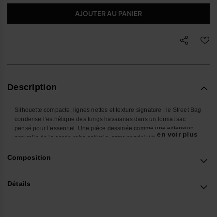
AJOUTER AU PANIER
Description
Silhouette compacte, lignes nettes et texture signature : le Street Bag
condense l’esthétique des tongs havaianas dans un format sac
pensé pour l’essentiel. Une pièce dessinée comme une extension
... en voir plus
naturelle de la garde-robe estivale, entre sandales d’été et
accessoires design.
Composition
Porté en sac bandoulière, en crossbody ou à la ceinture, il
accompagne sans s’imposer et structure les looks les plus simples.
Ce modèle unisexe trouve sa place aussi bien avec un short en
Détails
denim et tongs havaianas qu’avec une chemise ample et des
sandales premium plus urbaines.