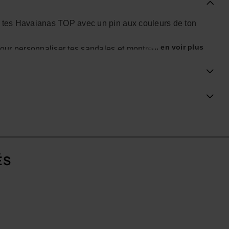
ant tes Havaianas TOP avec un pin aux couleurs de ton
... en voir plus
 pour personnaliser tes sandales et montrer ton amour
 une journée chill, ces pins ajoutent une touche unique
re ultime pour les fans qui veulent afficher leur soutien
s Havaianas Flag Pins !
ÉS
boutique officielle Havaianas en Belgique, et fais