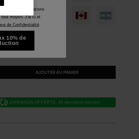
Luna
voir des communications
tout moyen. J'ai lu et
Voir tous
ique de Confidentialité
.
ux 10% de
duction
AJOUTER AU PANIER
LIVRAISON OFFERTE. 48 dernières heures!