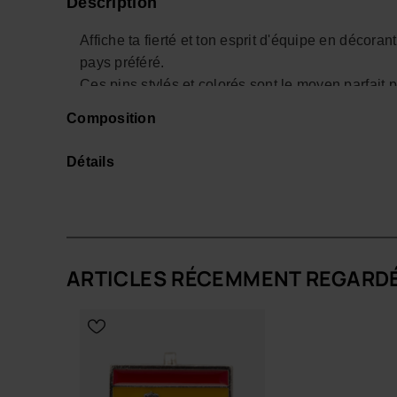
Description
Affiche ta fierté et ton esprit d'équipe en décor
pays préféré.
Ces pins stylés et colorés sont le moyen parfait
pour ton équipe.
Composition
Que ce soit pour un match, des vacances ou juste
à tes Havaianas tout en célébrant ta nation.
Détails
Faciles à fixer et à interchanger, c'est l'accessoi
avec style.
- Affirme ton style et porte ta fierté haut avec le
*Quantité: 1 Charm.
ARTICLES RÉCEMMENT REGARD
Achète en ligne sur www.havaianas-store.com, la 
passer ton style au niveau supérieur.