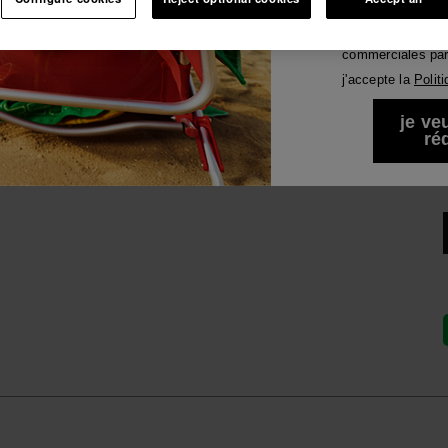
-10% SUR TA 1ÈRE COMMANDE !
Voir tous
Je souhaite rece
Abonne-toi à Havaianas et profite d'avantages exclusifs.
commerciales par 
Rejoins-nous et économise 10%.
j'accepte la
Polit
-10% SUR TA 1ÈRE COMMANDE !
Abonne-toi à Havaianas et profite d'avantages exclusifs.
je ve
ré
Rejoins-nous et économise 10%.