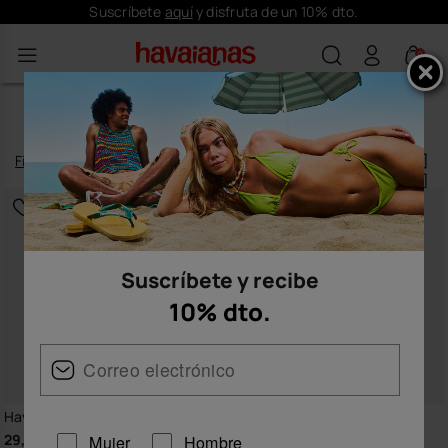
Envío gratis en todos tus pedidos
0
BLACK FRIDAY
Filtrar
y
ordenar
177
productos
|
Suscríbete y recibe
10% dto.
EXCLUSIVO WEB
Havaianas Brasil Logo
Havaianas Brasil Mix
29,99 €
29,99 €
Mujer
Hombre