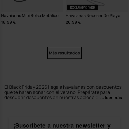
EXCLUSIVO WEB
Havaianas Mini Bolso Metálico
Havaianas Neceser De Playa
16,99 €
26,99 €
Más resultados
El Black Friday 2026 llega a havaianas con descuentos
que te harán soñar con el verano. Prepárate para
descubrir descuentos en nuestras colecciones de
... leer más
chanclas
,
sandalias
,
alpargatas
, ropa y accesorios
para mujer, hombre y niños. Esta selección especial
incluye los estilos más icónicos, en una amplia
variedad de colores y tallas, con ofertas que solo
estarán disponibles por tiempo limitado. ¡Déjate llevar
¡Suscríbete a nuestra newsletter y
por la energía havaianas y disfruta de tus