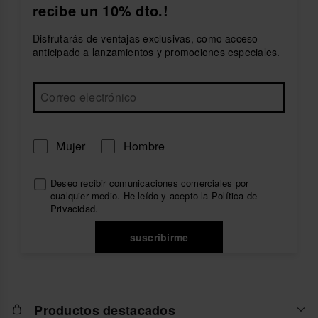
recibe un 10% dto.!
imprescindibles con precios que solo verás una vez al
año!
Disfrutarás de ventajas exclusivas, como acceso
¿Cuándo empieza el Black Friday 2026 en
anticipado a lanzamientos y promociones especiales.
havaianas?
El Black Friday 2026 comenzará el último viernes de
noviembre, 27 de noviembre, y se extenderá durante
todo el fin de semana. Será la oportunidad perfecta
para conseguir tus modelos favoritos de havaianas
con descuentos exclusivos.
Mujer
Hombre
¿Qué productos estarán en oferta durante el Black
Friday 2026?
Deseo recibir comunicaciones comerciales por
cualquier medio. He leído y acepto la
Política de
Encontrarás descuentos en una amplia selección de
Privacidad
.
chanclas, sandalias, alpargatas, ropa y accesorios
para mujer, hombre y niños. También habrá
promociones especiales en modelos icónicos y
suscribirme
ediciones limitadas.
¿Puedo comprar online durante el Black Friday
2026?
Productos destacados
Sí, todas las ofertas estarán disponibles en la tienda