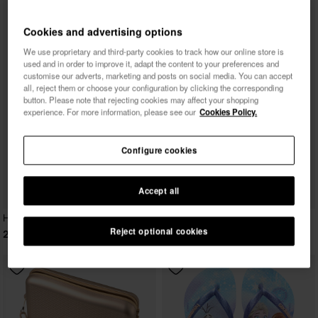
Cookies and advertising options
We use proprietary and third-party cookies to track how our online store is
used and in order to improve it, adapt the content to your preferences and
customise our adverts, marketing and posts on social media. You can accept
all, reject them or choose your configuration by clicking the corresponding
button. Please note that rejecting cookies may affect your shopping
experience. For more information, please see our
Cookies Policy.
Configure cookies
Accept all
Havaianas Brasil
Reject optional cookies
25,99 €