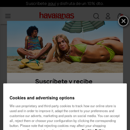
Suscríbete
aquí
y disfruta de un 10% dto.
0
Suscríbete y recibe
10% dto.
Cookies and advertising options
We use proprietary and third-party cookies to track how our online store is
used and in order to improve it, adapt the content to your preferences and
customise our adverts, marketing and posts on social media. You can accept
all, reject them or choose your configuration by clicking the corresponding
button. Please note that rejecting cookies may affect your shopping
Mujer
Hombre