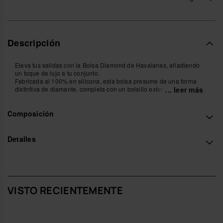
Descripción
Eleva tus salidas con la Bolsa Diamond de Havaianas, añadiendo
un toque de lujo a tu conjunto.
Fabricada al 100% en silicona, esta bolsa presume de una forma
distintiva de diamante, completa con un bolsillo exterior asegurado
... leer más
por un elegante broche metálico.
Llévala sin esfuerzo como un accesorio cruzado o sobre el hombro,
Composición
mientras que la correa presenta detalles exquisitos de cadenas de
silicona y anillos metálicos.
Acepta la epitome de la elegancia con la Bolsa Diamond de
Havaianas, donde la sofisticación se encuentra con la practicidad
Detalles
para una experiencia verdaderamente lujosa.
- Medidas: 21 x 18 x 4,5 cm (Strap 115 cm)
Compra online en www.havaianas-store.com, la tienda oficial de
Havaianas en España, y lleva tu estilo al siguiente nivel.
VISTO RECIENTEMENTE