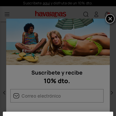
Suscríbete
aquí
y disfruta de un 10% dto.
0
Suscríbete y recibe
10% dto.
Anterior
S
Mujer
Hombre