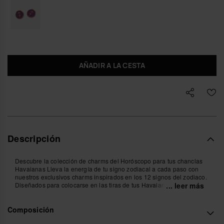
AÑADIR A LA CESTA
Descripción
Descubre la colección de charms del Horóscopo para tus chanclas
Havaianas Lleva la energía de tu signo zodiacal a cada paso con
nuestros exclusivos charms inspirados en los 12 signos del zodiaco.
Diseñados para colocarse en las tiras de tus Havaianas Slim, estos
... leer más
pequeños accesorios aportan un toque de estilo y personalidad a tu
look veraniego. Encuentra el tuyo y personaliza tus Havaianas con
Composición
tu signo!