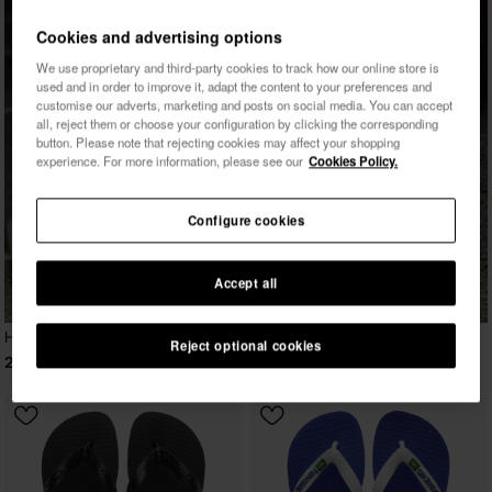
Cookies and advertising options
We use proprietary and third-party cookies to track how our online store is
used and in order to improve it, adapt the content to your preferences and
customise our adverts, marketing and posts on social media. You can accept
all, reject them or choose your configuration by clicking the corresponding
button. Please note that rejecting cookies may affect your shopping
experience. For more information, please see our
Cookies Policy.
Configure cookies
Accept all
Havaianas Brasil Logo
Reject optional cookies
29,99 €