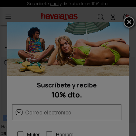
Envío gratis en todos tus pedidos
0
CALZADO MUJER
Filtrar
y
ordenar
373
productos
|
Suscríbete y recibe
10% dto.
BESTSELLER
Havaianas Square
Havaianas Brasil Logo
29,99 €
29,99 €
Mujer
Hombre