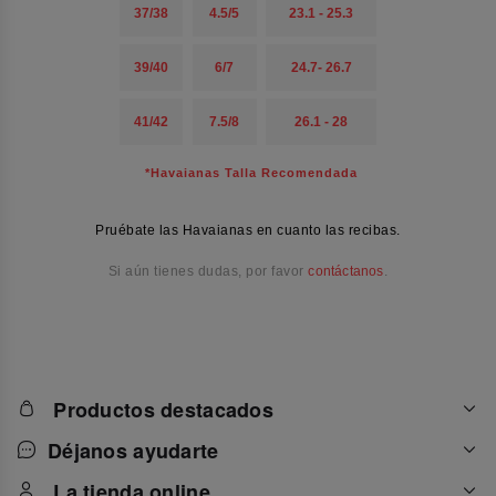
37/38
4.5/5
23.1 - 25.3
39/40
6/7
24.7- 26.7
41/42
7.5/8
26.1 - 28
*Havaianas Talla Recomendada
Pruébate las Havaianas en cuanto las recibas.
Si aún tienes dudas, por favor
contáctanos
.
Productos destacados
Déjanos ayudarte
La tienda online