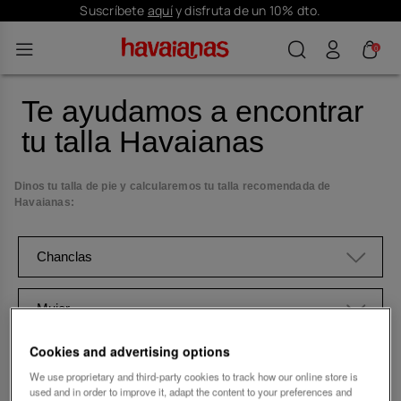
Suscríbete
aquí
y disfruta de un 10% dto.
0
Te ayudamos a encontrar
tu talla Havaianas
Dinos tu talla de pie y calcularemos tu talla recomendada de
Havaianas:
Chanclas
Mujer
Cookies and advertising options
Talla…
We use proprietary and third-party cookies to track how our online store is
used and in order to improve it, adapt the content to your preferences and