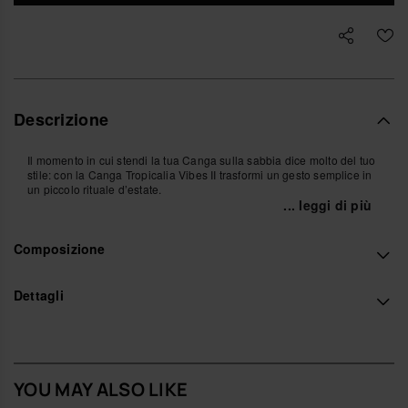
Descrizione
Il momento in cui stendi la tua Canga sulla sabbia dice molto del tuo
stile: con la Canga Tropicalia Vibes II trasformi un gesto semplice in
un piccolo rituale d’estate.
... leggi di più
Avvolta intorno al corpo, annodata morbida sui fianchi o appoggiata
sulle spalle, segue ogni tuo movimento con naturalezza,
Composizione
accompagnando il passo, il vento, le soste al sole. Ogni drappeggio
ridisegna la tua figura e fa risaltare il colore sulla pelle.
La stampa floreale che disegna al centro un’infradito havaianas
Dettagli
iconica crea un motivo immediatamente riconoscibile: un tessuto
leggero, pensato per essere piegato, annodato, reinterpretato mille
volte, sempre con la stessa sensazione di libertà.
Design e stile
YOU MAY ALSO LIKE
Formato ampio e avvolgente, perfetto per creare parei, abiti