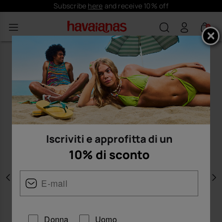
Subscribe
here
and receive 10% off
0
Iscriviti e approfitta di un
10% di sconto
Precedente
A
Donna
Uomo