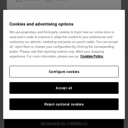
Vorrei ricevere informazioni commerciali attraverso
qualsiasi mezzo. Ho letto e accetto
l'Informativa sulla
Cookies and advertising options
Privacy
.
We use proprietary and third-party cookies to track how our online store is
used and in order to improve it, adapt the content to your preferences and
customise our adverts, marketing and posts on social media. You can accept
voglio un 10% di sconto
all, reject them or choose your configuration by clicking the corresponding
button. Please note that rejecting cookies may affect your shopping
experience. For more information, please see our
Cookies Policy.
24,00 €
Havaianas Canga Tropicalia Vibes II
Configure cookies
FREE SHIPPING on all your orders
Accept all
Reject optional cookies
AGGIUNGI AL CARRELLO