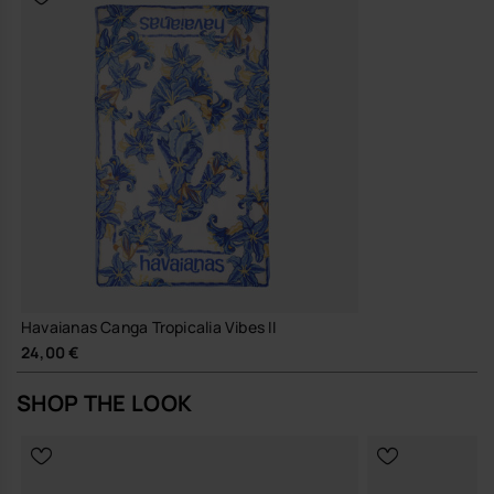
basta una canga e un paio di havaianas.
Acquista online su www.havaianas-store.com, il negozio ufficiale
Havaianas in Italia, e porta il tuo stile a un livello superiore.
Havaianas Canga Tropicalia Vibes II
24,00 €
SHOP THE LOOK