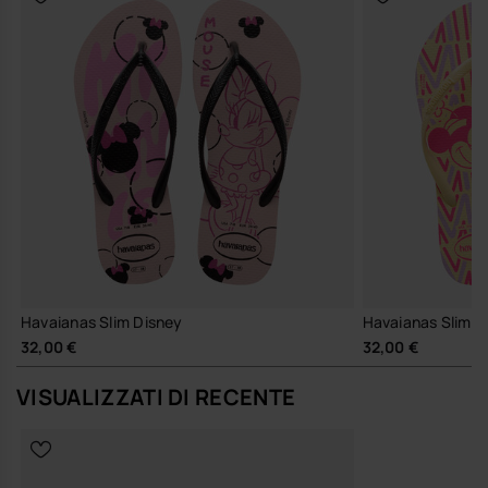
Design leggero, resistente e da collezione.
Perfetti per personalizzare le tue sandali con un tocco
divertente.
Quantità: 2 Charms.
Acquista online su www.havaianas-store.com, il negozio ufficiale
Havaianas in Italia, e porta il tuo stile a un livello superiore.
Havaianas Slim Disney
Havaianas Slim D
32,00 €
32,00 €
VISUALIZZATI DI RECENTE