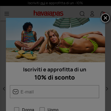
Iscriviti
qui
e approfitta di un -10%
0
Iscriviti e approfitta di un
10% di sconto
Precedente
A
Donna
Uomo