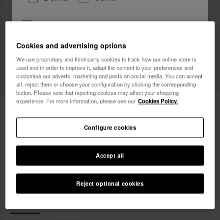
Vorrei ricevere informazioni commerciali attraverso
qualsiasi mezzo. Ho letto e accetto
l'Informativa sulla
Cookies and advertising options
Privacy
.
We use proprietary and third-party cookies to track how our online store is
used and in order to improve it, adapt the content to your preferences and
voglio un 10% di sconto
customise our adverts, marketing and posts on social media. You can accept
all, reject them or choose your configuration by clicking the corresponding
button. Please note that rejecting cookies may affect your shopping
experience. For more information, please see our
Cookies Policy.
6,90 €
Havaianas Charms Slim Toro
FREE SHIPPING on all your orders
Configure cookies
Accept all
Reject optional cookies