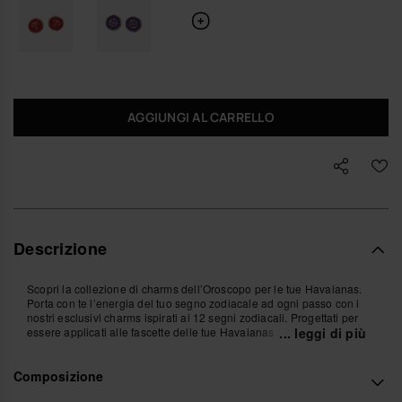
AGGIUNGI AL CARRELLO
Descrizione
Scopri la collezione di charms dell’Oroscopo per le tue Havaianas.
Porta con te l’energia del tuo segno zodiacale ad ogni passo con i
nostri esclusivi charms ispirati ai 12 segni zodiacali. Progettati per
essere applicati alle fascette delle tue Havaianas Slim, questi piccoli
... leggi di più
accessori aggiungono un tocco di stile e personalità al tuo look
estivo. Trova il tuo e personalizza le tue Havaianas con il tuo segno!
Composizione
*Quantità: 1 Charm.