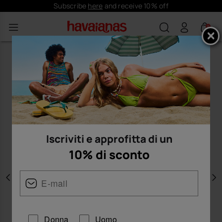
Subscribe
here
and receive 10% off
0
Iscriviti e approfitta di un
10% di sconto
Precedente
A
Donna
Uomo