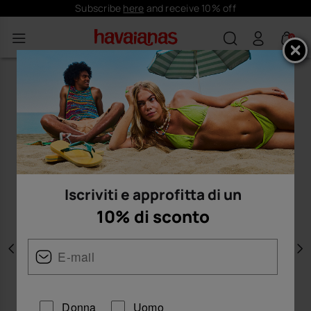
Subscribe
here
and receive 10% off
0
Iscriviti e approfitta di un
10% di sconto
Precedente
A
Donna
Uomo