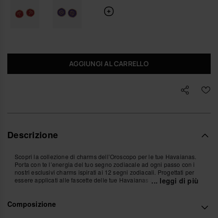
AGGIUNGI AL CARRELLO
Descrizione
Scopri la collezione di charms dell’Oroscopo per le tue Havaianas.
Porta con te l’energia del tuo segno zodiacale ad ogni passo con i
nostri esclusivi charms ispirati ai 12 segni zodiacali. Progettati per
essere applicati alle fascette delle tue Havaianas Slim, questi piccoli
... leggi di più
accessori aggiungono un tocco di stile e personalità al tuo look
estivo. Trova il tuo e personalizza le tue Havaianas con il tuo segno!
Composizione
*Quantità: 1 Charm.