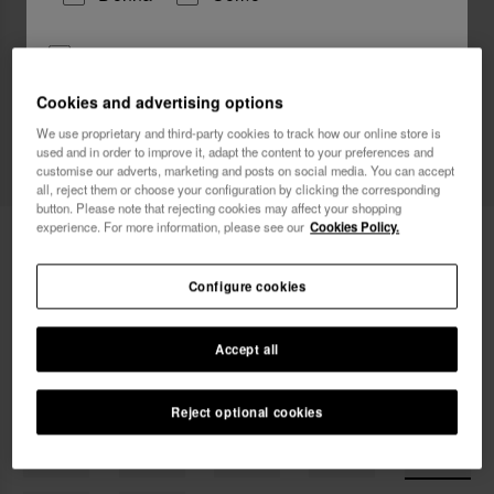
Vorrei ricevere informazioni commerciali attraverso
qualsiasi mezzo. Ho letto e accetto
l'Informativa sulla
Cookies and advertising options
Privacy
.
We use proprietary and third-party cookies to track how our online store is
used and in order to improve it, adapt the content to your preferences and
voglio un 10% di sconto
customise our adverts, marketing and posts on social media. You can accept
all, reject them or choose your configuration by clicking the corresponding
button. Please note that rejecting cookies may affect your shopping
experience. For more information, please see our
Cookies Policy.
6,90 €
Havaianas Charms Slim Vergine
SPEDIZIONE GRATUITA. Ultimi giorni!
Configure cookies
Accept all
Reject optional cookies