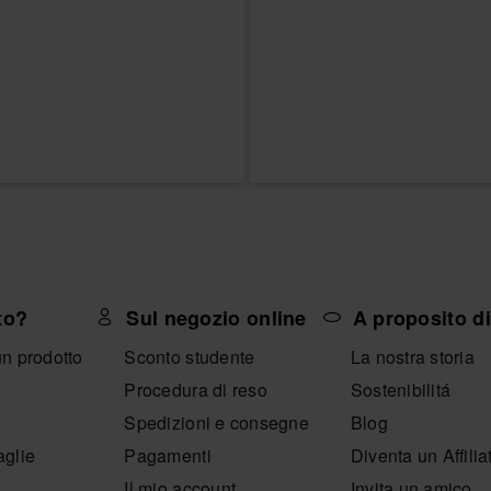
to?
Sul negozio online
A proposito d
un prodotto
Sconto studente
La nostra storia
Procedura di reso
Sostenibilitá
Spedizioni e consegne
Blog
aglie
Pagamenti
Diventa un Affilia
Il mio account
Invita un amico