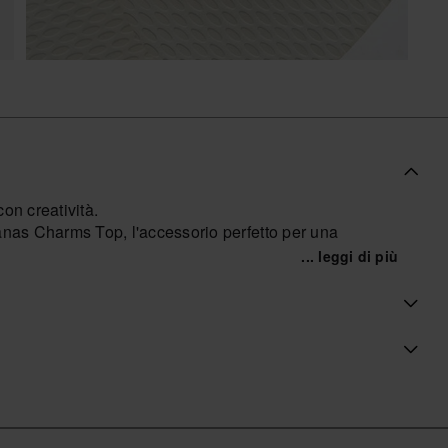
on creatività.
anas Charms Top, l'accessorio perfetto per una
... leggi di più
re la tua creatività mescolando e abbinando i design in
nare, questi ornamenti faranno risaltare le tue Havaianas
 un tocco di stile, le Havaianas Charms Top offrono
tile.
ico che rispecchi la tua personalità.
harms Top!