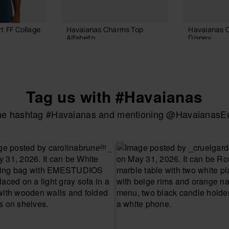
t FF Collage
Havaianas Charms Top
Havaianas 
Alfabeto
Disney
3,90 €
6,90 €
Tag us with #Havaianas
AGGIUNGI AL CARRELLO
AGGIUNGI
the hashtag #Havaianas and mentioning @HavaianasEur
 TAGLIA