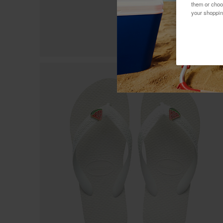
them or choo
your shoppin