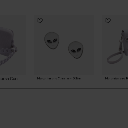
ozio ufficiale Havaianas in Italia, e porta il tuo stile a
Borsa Con
Havaianas Charms Slim
Havaianas B
6,90 €
38,00 €
AGGIUNGI AL CARRELLO
AGGIUNGI
 CARRELLO