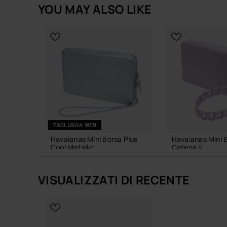
Acquista online su www.havaianas-store.com, il neg
YOU MAY ALSO LIKE
un livello superiore.
ESCLUSIVA WEB
Havaianas Mini Borsa Plus
Havaianas Mini 
Cool Metallic
Catena II
18,00 €
24,00 €
VISUALIZZATI DI RECENTE
AGGIUNGI AL CARRELLO
AGGIUNGI AL