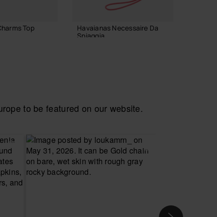
Charms Top
Havaianas Necessaire Da
Havaian
Spiaggia
22,00
24,00 €
AGGI
 AL CARRELLO
AGGIUNGI AL CARRELLO
ope to be featured on our website.