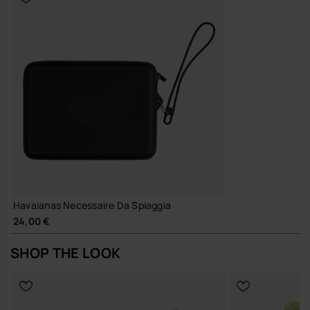
Qualità e durata
Silicone resistente e progettato per affrontare sabbia, salsedine
e uso quotidiano, così il tuo piccolo universo da spiaggia resta
protetto stagione dopo stagione.
È l’accessorio che non chiede attenzione, ma una volta al tuo polso
capisci che difficilmente ne farai a meno.
Acquista online su www.havaianas-store.com, il negozio ufficiale
Havaianas in Italia, e porta il tuo stile a un livello superiore.
Havaianas Necessaire Da Spiaggia
24,00 €
SHOP THE LOOK