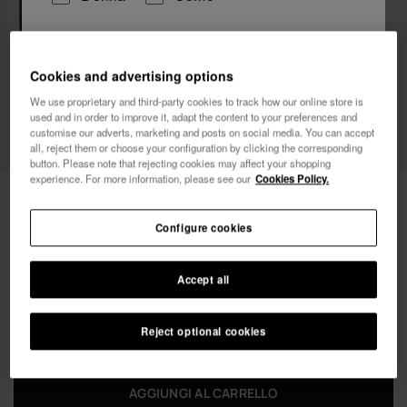
Vorrei ricevere informazioni commerciali attraverso
qualsiasi mezzo. Ho letto e accetto
l'Informativa sulla
Cookies and advertising options
Privacy
.
We use proprietary and third-party cookies to track how our online store is
used and in order to improve it, adapt the content to your preferences and
customise our adverts, marketing and posts on social media. You can accept
voglio un 10% di sconto
all, reject them or choose your configuration by clicking the corresponding
button. Please note that rejecting cookies may affect your shopping
experience. For more information, please see our
Cookies Policy.
24,00 €
Havaianas Necessaire Da Spiaggia
Configure cookies
FREE SHIPPING on all your orders
Accept all
Reject optional cookies
AGGIUNGI AL CARRELLO