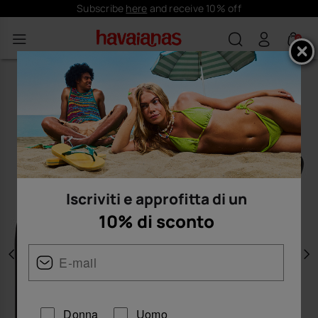
Subscribe
here
and receive 10% off
0
Iscriviti e approfitta di un
10% di sconto
Precedente
A
Donna
Uomo