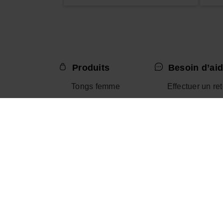
Produits
Besoin d’aid
Tongs femme
Effectuer un re
Tongs homme
Nous contacter
Tongs enfant
Aide – FAQ
Sandales femme
Guide des taill
Claquettes homme
Claquettes femme
Exclusivités en ligne
Black Friday
Promo
Outlet