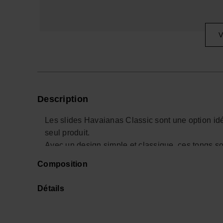
V
Description
Les slides Havaianas Classic sont une option idé
seul produit.
Avec un design simple et classique, ces tongs so
rendant durables et résistantes à l'utilisation quo
Composition
La semelle intérieure matelassée et la semelle ant
l'utilisation.
Détails
Les tongs sont également faciles à nettoyer et à e
plage, à la piscine ou pour toute occasion décont
Avec une large gamme de couleurs disponibles, 