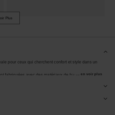
oir Plus
ale pour ceux qui cherchent confort et style dans un
... en voir plus
nt fabriquées avec des matériaux de haute qualité, les
tidienne.
idérapante offrent plus de confort et de sécurité lors de
ntretenir, les rendant idéales pour une utilisation à la
ractée.
les Tongs Havaianas Slides Classic sont un excellent