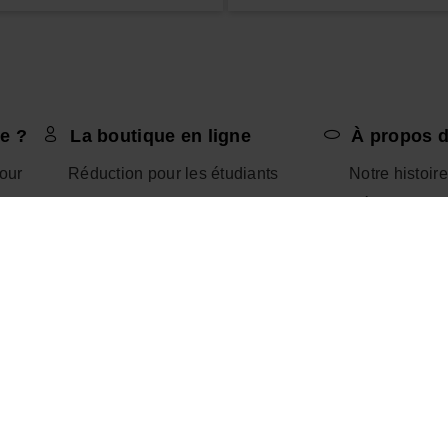
e ?
La boutique en ligne
À propos d
tour
Réduction pour les étudiants
Notre histoire
Processus de retour
Développeme
Livraison et expédition
Blog
es
Paiements
Deviens fran
Mon compte
Invite un ami
Suivre ma commande
Canal Éthiqu
Termes et conditions d’utilisation
Havaianas affiliés