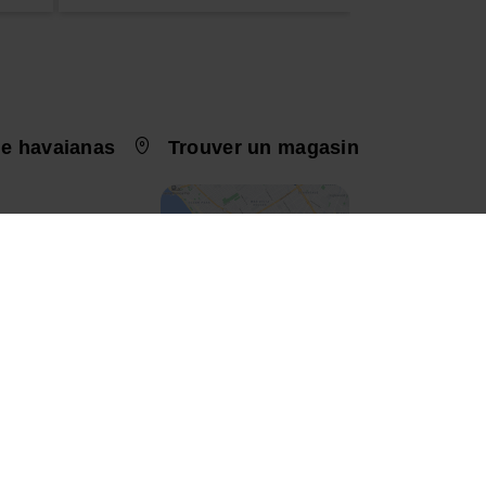
e havaianas
Trouver un magasin
nt durable
chisé
e