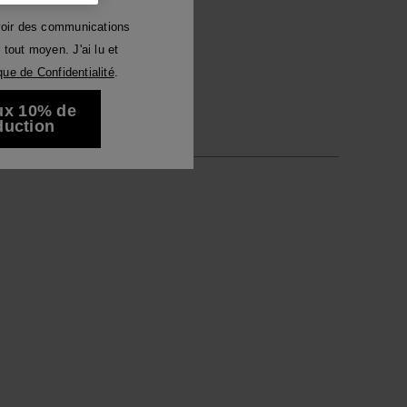
Sandales
argentées
Luna
voir des communications
tout moyen. J'ai lu et
r tous
ique de Confidentialité
.
ux 10% de
duction