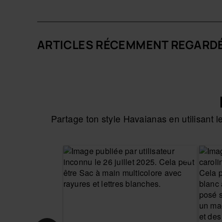
- Caractéristiques : Des lanières pailletées, dess
semelle au motif paille de riz.
Hauteur : 1,5 cm.
ARTICLES RÉCEMMENT REGARD
Achète en ligne sur www.havaianas-store.com, la 
ton style au niveau supérieur.
Partage ton style Havaianas en utilisant