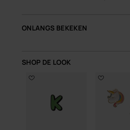
Kwaliteit en duurzaamheid
Katoen met gerecycled katoen en een zool met 
meegaat en materiaal slim inzet.
ONLANGS BEKEKEN
Zo heb je een paar slippers dat er verzorgd uitzi
KIES JE MAAT
KIES JE
Shop online at www.havaianas-store.com, de offici
een hoger niveau.
SHOP DE LOOK