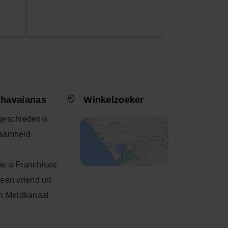
 havaianas
Winkelzoeker
geschiedenis
aamheid
e a Franchisee
een vriend uit
h Meldkanaal