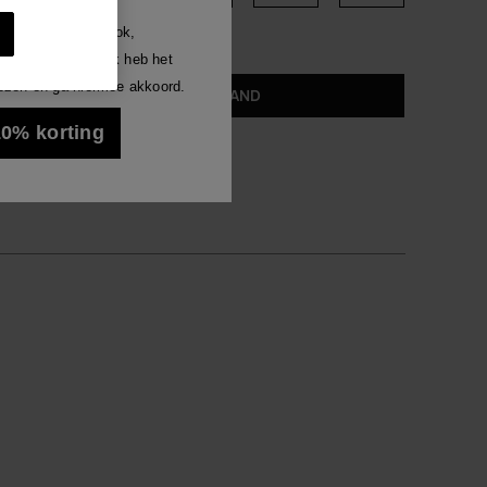
Luna
welke manier dan ook,
len.
gen ontvangen. Ik heb het
Alles bekijken
ezen en ga hiermee akkoord.
IN WINKELMAND
len.
 10% korting