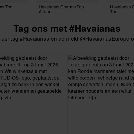
ms Top
Havaianas Charms Top
Havaianas 
Alfabet
Top
3,90 €
4,90 €
Tag ons met #Havaianas
e hashtag #Havaianas en vermeld @HavaianasEurope om
LMAND
IN WINKELMAND
IN W