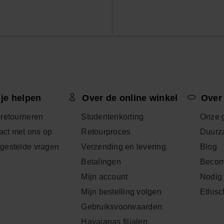
 je helpen
Over de online winkel
Over
 retourneren
Studentenkorting
Onze 
ct met ons op
Retourproces
Duurz
lgestelde vragen
Verzending en levering
Blog
Betalingen
Becom
Mijn account
Nodig 
Mijn bestelling volgen
Ethisc
Gebruiksvoorwaarden
Havaianas filialen