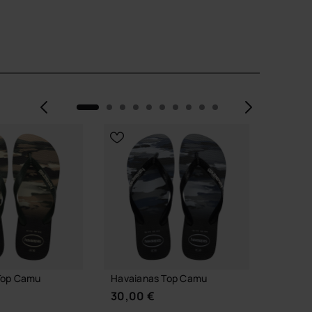
Vorige
Volge
NIEUW
Top Camu
Havaianas Top Camu
Havaian
30,00 €
36,00