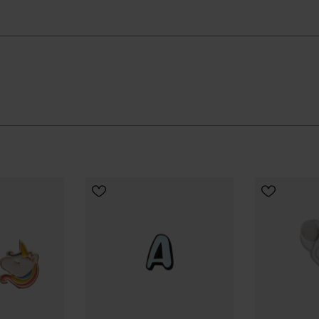
hergebruikt rubberafval voor een ontwerp dat langer
et, goed zit en je moeiteloos door de dag heen helpt.
KIES JE MAAT
KIES
 MAAT
ële Havaianas-winkel in Nederland, en til je stijl naar