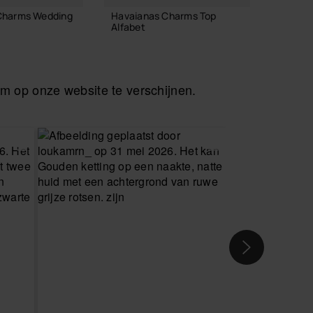
Charms Wedding
Havaianas Charms Top
Havaia
Alfabet
Alfabet
3,90 €
3,90 
 op onze website te verschijnen.
INKELMAND
IN WINKELMAND
I