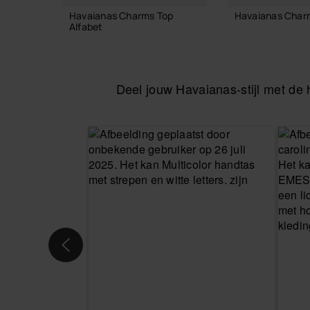
Havaianas Charms Top
Havaianas Char
Alfabet
8,90 €
3,90 €
Deel jouw Havaianas-stijl met d
IN WINKE
IN WINKELMAND