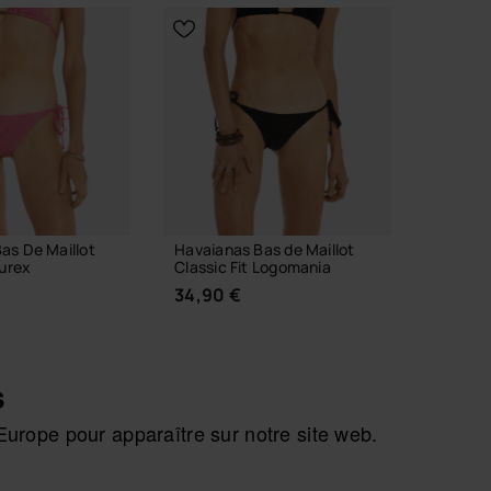
Précédent
Suiva
as De Maillot
Havaianas Bas de Maillot
Havaian
Lurex
Classic Fit Logomania
Classic
34,90 €
34,90
s
urope pour apparaître sur notre site web.
IR TAILLE
CHOISIR TAILLE
C