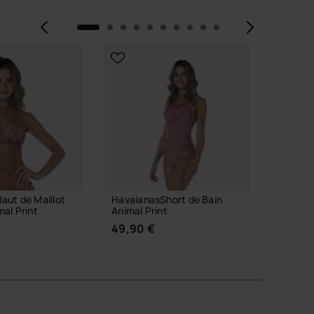
Précédent
Suiva
aut de Maillot
HavaianasShort de Bain
Havaia
mal Print
Animal Print
imprimé
49,90 €
49,90