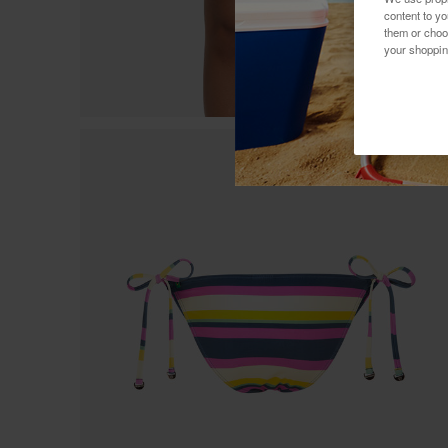
content to y
them or choo
your shoppin