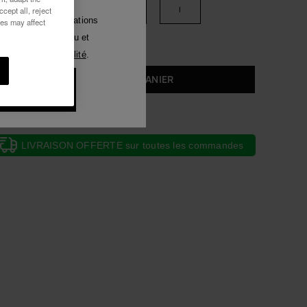
xs
s
m
l
cept all, reject
Luna
voir des communications
ies may affect
tout moyen. J'ai lu et
Voir tous
ique de Confidentialité
.
AJOUTER AU PANIER
ux 10% de
duction
LIVRAISON OFFERTE sur toutes les commandes