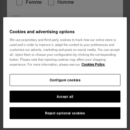
Femme
Homme
Je souhaite recevoir des communications
commerciales par tout moyen. J'ai lu et j'accepte la
Cookies and advertising options
Havaianas Haut de Maillot Triangle
34,90 €
Politique de Confidentialité
.
Logomania
We use proprietary and third-party cookies to track how our online store is
used and in order to improve it, adapt the content to your preferences and
je veux 10% de
customise our adverts, marketing and posts on social media. You can accept
réduction
all, reject them or choose your configuration by clicking the corresponding
button. Please note that rejecting cookies may affect your shopping
experience. For more information, please see our
Cookies Policy.
Configure cookies
Choisis ta taille
xs
s
m
l
xl
Accept all
Reject optional cookies
AJOUTER AU PANIER