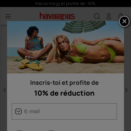
Inscris-toi
ici
et profite de -10%
0
Inscris-toi et profite de
10% de réduction
Précédent
S