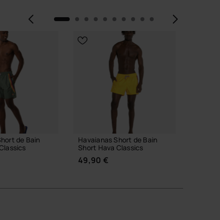
Précédent
Suiva
hort de Bain
Havaianas Short de Bain
Havaian
Classics
Short Hava Classics
Classic
49,90 €
29,90