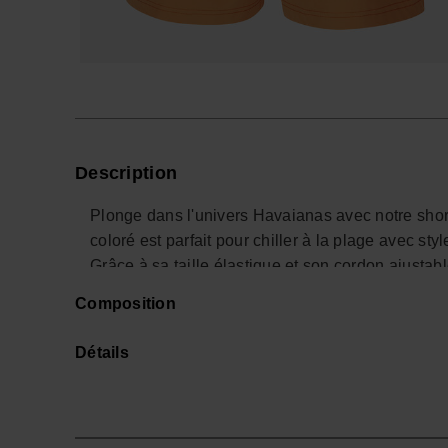
Description
Plonge dans l'univers Havaianas avec notre short 
coloré est parfait pour chiller à la plage avec styl
Grâce à sa taille élastique et son cordon ajustable
Avec ses poches pratiques à l'avant et à l'arrièr
Composition
fonctionnalité et design iconique.
Fabriqué en tissu éco-responsable (94% polyester re
Détails
engagé.
Adopte-le pour un look cool et conscient !
Achète en ligne sur www.havaianas-store.com, la 
passer ton style au niveau supérieur.