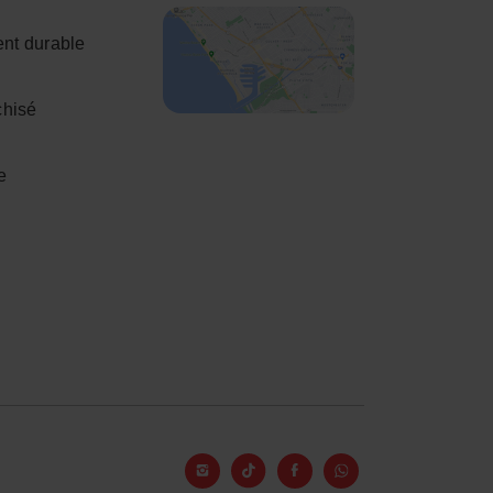
nt durable
chisé
e