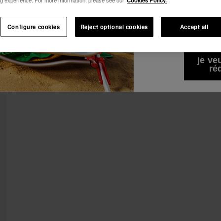
-10% SUR TA 1ÈRE COMMANDE !
Voir tous
Je souhaite rece
Abonne-toi à Havaianas et profite d'avantages exclusifs.
Configure cookies
Reject optional cookies
Accept all
commerciales par 
Rejoins-nous et économise 10%.
j'accepte la
Polit
-10% SUR TA 1ÈRE COMMANDE !
Abonne-toi à Havaianas et profite d'avantages exclusifs.
je ve
ré
Rejoins-nous et économise 10%.