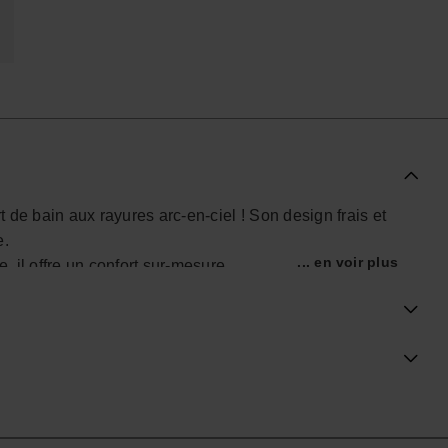
de bain aux rayures arc-en-ciel ! Son design frais et
e.
... en voir plus
, il offre un confort sur-mesure.
e et son patch en caoutchouc Havaianas, ce short allie
cyclé), c'est l'allié parfait pour un été stylé et
boutique officielle Havaianas en Belgique, et fais