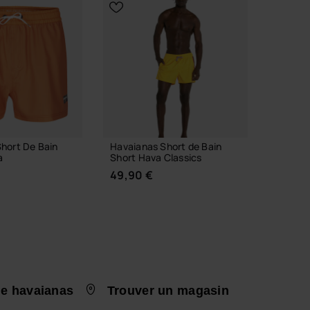
hort De Bain
Havaianas Short de Bain
Havaian
a
Short Hava Classics
Classic
49,90 €
29,90
e havaianas
Trouver un magasin
IR TAILLE
CHOISIR TAILLE
C