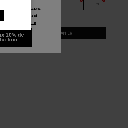
xs
s
m
l
xl
Luna
voir des communications
tout moyen. J'ai lu et
Voir tous
ique de Confidentialité
.
AJOUTER AU PANIER
ux 10% de
duction