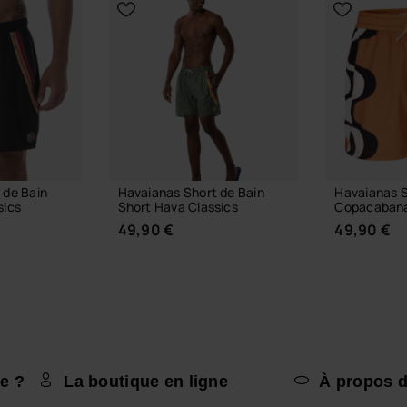
 de Bain
Havaianas Short de Bain
Havaianas S
sics
Short Hava Classics
Copacaban
49,90 €
49,90 €
e ?
La boutique en ligne
À propos d
TAILLE
CHOISIR TAILLE
CHOIS