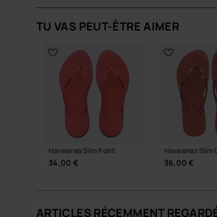
La semelle bicolore se compose de couches supe
fines se placent parfaitement sur le dessus du p
TU VAS PEUT-ÊTRE AIMER
un bijou discret, en écho au contour glitter qui so
Design et silhouette
Silhouette allongée à semelle pointue, qui affi
tongs havaianas classiques.
Contour pailleté qui encadre la semelle et cap
teintes pour s’accorder à ton dressing.
Brides fines signature havaianas, ornées d’un 
brillance subtile.
Confort et usage
Havaianas Slim Point
Havaianas Slim Gl
Semelle en gomme souple qui épouse le mouve
34,00 €
36,00 €
matin au soir.
Construction légère et flexible entre la couche
démarche fluide sur le bitume comme sur le sa
Enfilage immédiat et entretien facile, idéal pou
ARTICLES RÉCEMMENT REGARD