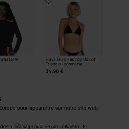
Sweater W
Havaianas Haut de Maillot
Havaia
Triangle Logomania
3,90 
34,90 €
s
AJO
urope pour apparaître sur notre site web.
IR TAILLE
CHOISIR TAILLE