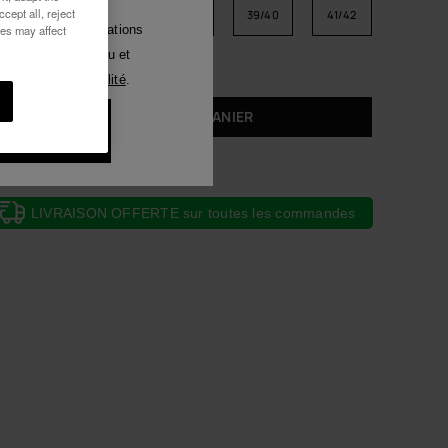
cept all, reject
33/34
35/36
37/38
39/40
41/42
Luna
ies may affect
voir des communications
tout moyen. J'ai lu et
Voir tous
ique de Confidentialité
.
AJOUTER AU PANIER
ux 10% de
duction
LIVRAISON OFFERTE sur toutes les commandes