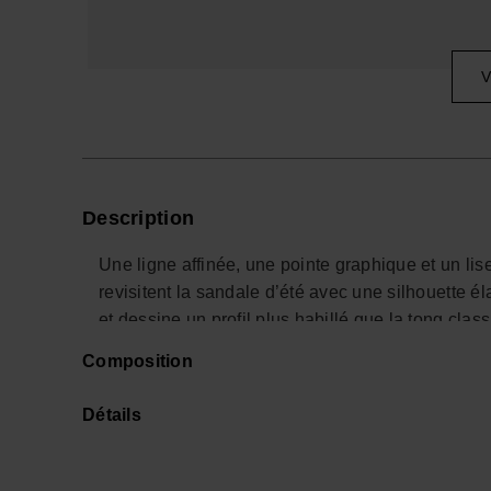
V
Description
Une ligne affinée, une pointe graphique et un liser
revisitent la sandale d’été avec une silhouette é
et dessine un profil plus habillé que la tong class
Composition
Entre sandales premium et tongs design, ce modè
estival épuré : il accompagne une robe en coton,
Détails
l’équilibre de la silhouette. La brillance reste m
effet spectaculaire.