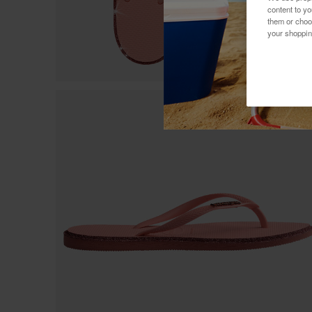
content to y
them or choo
your shoppin