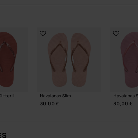
rposées pour plus de souplesse, tandis que les brides
ied. Le logo métallisé vient ponctuer l’ensemble comme
uligne la pointe.
ne le pied et apporte une ligne plus graphique que les
te la lumière avec mesure, proposé en plusieurs
logo en finition métallique pour une touche de
itter II
Havaianas Slim
Havaianas S
ment naturel du pied, pensée pour être portée du
30,00 €
30,00 €
 supérieure et la base de la semelle, pour une
ble.
r passer sans effort de la plage à une terrasse ou à
ÉS