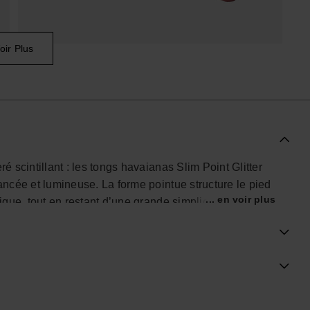
oir Plus
é scintillant : les tongs havaianas Slim Point Glitter
lancée et lumineuse. La forme pointue structure le pied
... en voir plus
ique, tout en restant d’une grande simplicité.
le trouve naturellement sa place dans un dressing
 un tailleur léger ou un denim brut sans rompre
aîtrisée, pensée comme un détail de style plutôt qu’un