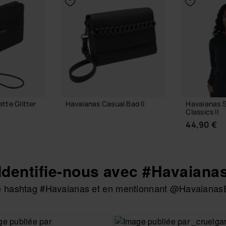
tte Glitter
Havaianas Casual Bag II
Havaianas 
Classics II
38,00 €
44,90 €
Identifie-nous avec #Havaiana
 PANIER
AJOUTER AU PANIER
 le hashtag #Havaianas et en mentionnant @HavaianasE
CHOIS