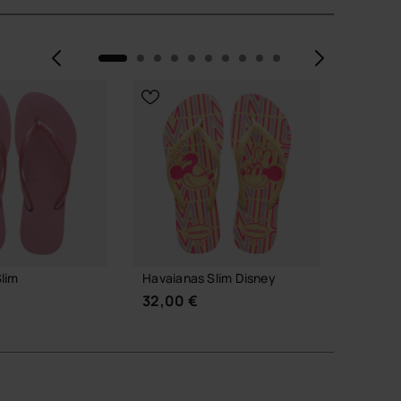
Précédent
Suiva
lim
Havaianas Slim Disney
Havaia
32,00 €
45,00