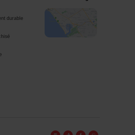
nt durable
chisé
e