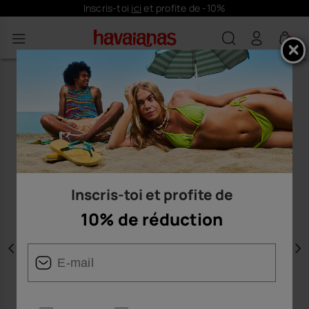
Inscris-toi
ici
et profite de -10%
0
Inscris-toi et profite de
10% de réduction
Précédent
S