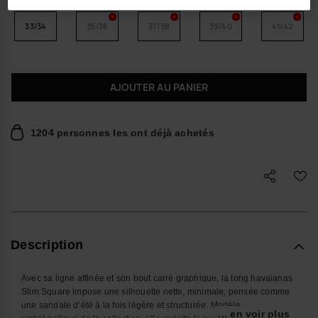
33/34
35/36
37/38
39/40
41/42
AJOUTER AU PANIER
1204 personnes les ont déjà achetés
Description
Avec sa ligne affinée et son bout carré graphique, la tong havaianas
Slim Square impose une silhouette nette, minimale, pensée comme
une sandale d’été à la fois légère et structurée. Modèle
... en voir plus