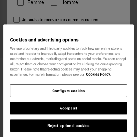
Femme
Homme
Je souhaite recevoir des communications
commerciales par tout moyen. J'ai lu et j'accepte la
Politique de Confidentialité
.
Cookies and advertising options
We use proprietary and third-party cookies to track how our online store is
je veux 10% de
used and in order to improve it, adapt the content to your preferences and
réduction
customise our adverts, marketing and posts on social media. You can accept
all, reject them or choose your configuration by clicking the corresponding
Havaianas Square
30,00 €
button. Please note that rejecting cookies may affect your shopping
experience. For more information, please see our
Cookies Policy.
Configure cookies
Accept all
Reject optional cookies
Choisis ta taille
Guide des tailles