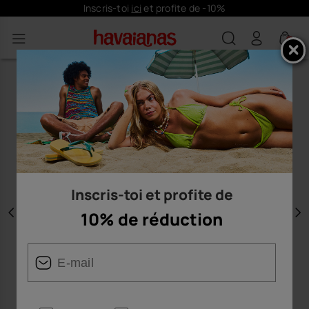
Inscris-toi
ici
et profite de -10%
0
Inscris-toi et profite de
10% de réduction
Précédent
S