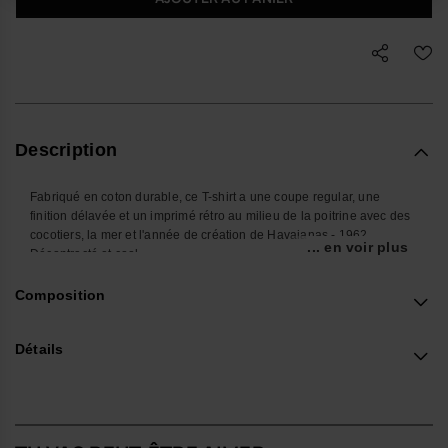
Description
Fabriqué en coton durable, ce T-shirt a une coupe regular, une
finition délavée et un imprimé rétro au milieu de la poitrine avec des
cocotiers, la mer et l'année de création de Havaianas - 1962.
... en voir plus
Décontracté et cool.
Achète en ligne sur www.havaianas-store.com, la boutique officielle
Havaianas en Belgique, et fais passer ton style au niveau supérieur.
Composition
Détails