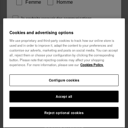
Femme
Homme
Je souhaite recevoir des communications
commerciales par tout moyen. J'ai lu et j'accepte la
Havaianas T-shirt Round Patch
34,90 €
Cookies and advertising options
Politique de Confidentialité
.
Coqueiro
We use proprietary and third-party cookies to track how our online store is
used and in order to improve it, adapt the content to your preferences and
je veux 10% de
customise our adverts, marketing and posts on social media. You can accept
LIVRAISON OFFERTE sur toutes les commandes
réduction
all, reject them or choose your configuration by clicking the corresponding
button. Please note that rejecting cookies may affect your shopping
experience. For more information, please see our
Cookies Policy.
Configure cookies
Choisis ta taille
Accept all
xs
s
m
l
xl
Reject optional cookies
AJOUTER AU PANIER