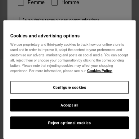
Femme
Homme
Je souhaite recevoir des communications
commerciales par tout moyen. J'ai lu et j'accepte la
Cookies and advertising options
Politique de Confidentialité
.
We use proprietary and third-party cookies to track how our online store is
used and in order to improve it, adapt the content to your preferences and
je veux 10% de
customise our adverts, marketing and posts on social media. You can accept
réduction
all, reject them or choose your configuration by clicking the corresponding
button. Please note that rejecting cookies may affect your shopping
Havaianas Urban Print
34,00 €
experience. For more information, please see our
Cookies Policy.
LIVRAISON OFFERTE. 48 dernières heures!
Configure cookies
Accept all
Reject optional cookies
Choisis ta taille
39/40
41/42
43/44
45/46