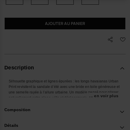
AJOUTER AU PANIER
Description
Silhouette graphique et lignes épurées : les tongs havaianas Urban
Print revisitent la sandale d’été avec une bride en toile généreuse et
une semelle rayée à l’allure urbaine. Un modèle pensé pour glisser
... en voir plus
naturellement entre plage, ville et déplacements du quotidien.
Avec ses brides larges en tissu bicolore et son profil affirmé, cette
Composition
sandale premium s’intègre facilement à une garde-robe
contemporaine : short en toile, pantalon ample, denim délavé ou lin
minimaliste, elle accompagne les silhouettes décontractées sans
Détails
perdre en précision.