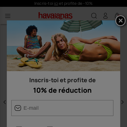
Inscris-toi
ici
et profite de -10%
0
Inscris-toi et profite de
10% de réduction
Précédent
S