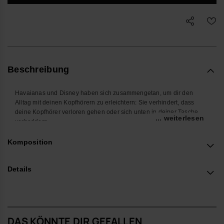
Beschreibung
Havaianas und Disney haben sich zusammengetan, um dir den
Alltag mit deinen Kopfhörern zu erleichtern: Sie verhindert, dass
deine Kopfhörer verloren gehen oder sich unten in deiner Tasche
... weiterlesen
verheddern.
Diese Earphone Case sieht nicht nur toll aus sondern ist auch noch
super praktisch.
Komposition
Das perfekte Geschenk!
- Maße: 8 cm
Details
Kaufe online auf www.havaianas-store.com, dem offiziellen
Havaianas-Shop in Deutschland, und bring deinen Stil auf das
nächste Level.
DAS KÖNNTE DIR GEFALLEN