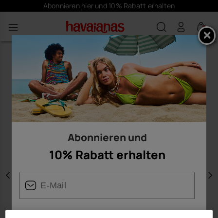
Abonnieren
hier
und 10% Rabatt erhalten
0
Abonnieren und
10% Rabatt erhalten
Vorherige
W