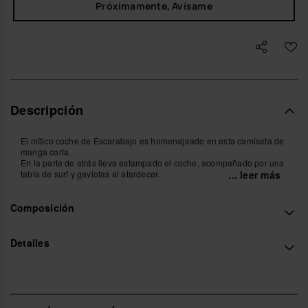
Próximamente, Avísame
Descripción
El mítico coche de Escarabajo es homenajeado en esta camiseta de
manga corta.
En la parte de atrás lleva estampado el coche, acompañado por una
tabla de surf y gaviotas al atardecer.
... leer más
Mientras que en la parte delantera, lleva un pequeño estampado de
Havaianas.
Composición
Compra online en www.havaianas-store.com, la tienda oficial de
Havaianas en España, y lleva tu estilo al siguiente nivel.
Detalles