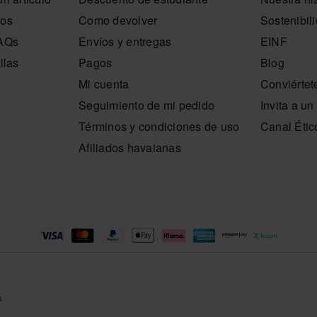
nos
Como devolver
Sostenibil
FAQs
Envíos y entregas
EINF
llas
Pagos
Blog
Mi cuenta
Conviértet
Seguimiento de mi pedido
Invita a u
Términos y condiciones de uso
Canal Étic
Afiliados havaianas
s