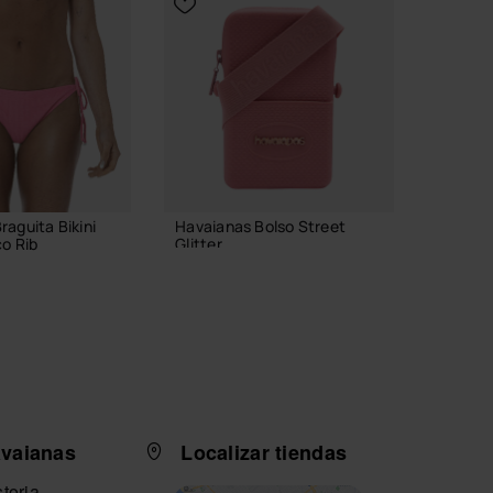
raguita Bikini
Havaianas Bolso Street
Havaia
co Rib
Glitter
Classics
23,99 €
44,90
AÑADIR A LA CESTA
avaianas
Localizar tiendas
IONA TALLA
SE
toria