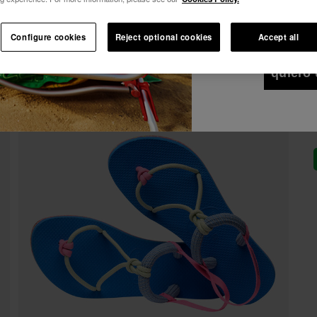
Deseo recibir co
Ver todo
Únete a Havaianas y disfruta de ventajas exclusivas.
cualquier medio. 
de Privacidad
.
Configure cookies
Reject optional cookies
Accept all
Únete y ahorra -10%.
¡10% DTO EN TU 1er PEDIDO!
quiero 
Únete a Havaianas y disfruta de ventajas exclusivas.
Únete y ahorra -10%.