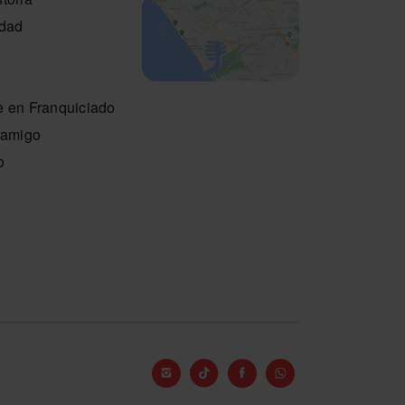
idad
e en Franquiciado
n amigo
o