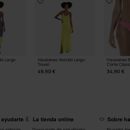
do Largo
Havaianas Vestido Largo
Havaianas B
Travel
Corte Clási
49,90 €
34,90 €
 ayudarte
La tienda online
Sobre h
A TALLA
SELECCIONA TALLA
SELECC
n artículo
Descuento de estudiante
Nuestra his