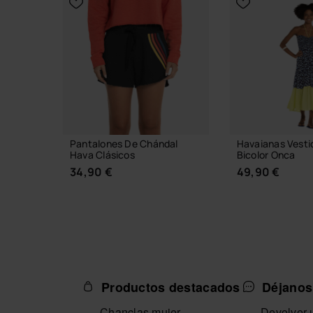
Pantalones De Chándal
Havaianas Vesti
Hava Clásicos
Bicolor Onca
34,90 €
49,90 €
Productos destacados
Déjanos
SELECCIONA TALLA
SELECCION
Chanclas mujer
Devolver u