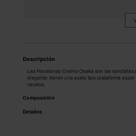
Descripción
Las Havaianas Cosmo Osaka son las sandalias p
elegante: tienen una suela tipo plataforma súper
neutros.
Para usarlas sin parar.
Composición
Compra online en www.havaianas-store.com, la ti
al siguiente nivel.
Detalles