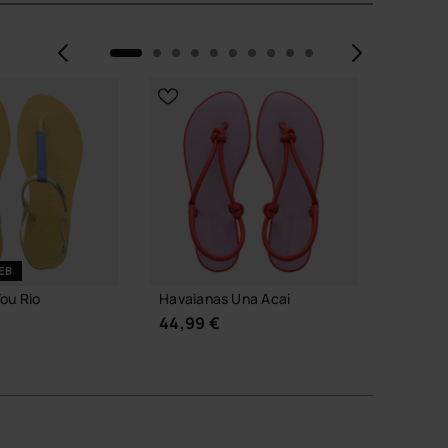
Anterior
Siguie
EB
ou Rio
Havaianas Una Acai
Havaia
44,99 €
44,99