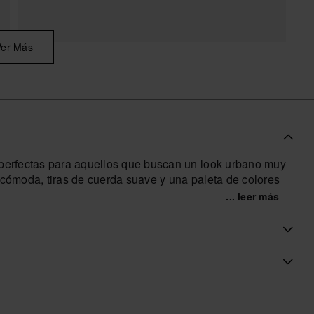
Ver Más
erfectas para aquellos que buscan un look urbano muy
 cómoda, tiras de cuerda suave y una paleta de colores
... leer más
enda oficial de Havaianas en España, y lleva tu estilo