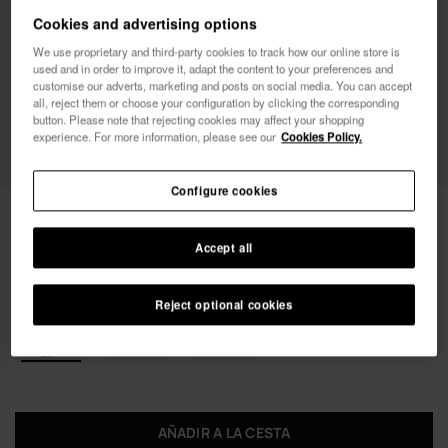
Cookies and advertising options
Deseo recibir comunicaciones comerciales por
We use proprietary and third-party cookies to track how our online store is
used and in order to improve it, adapt the content to your preferences and
cualquier medio. He leído y acepto la
Política de
customise our adverts, marketing and posts on social media. You can accept
Privacidad
.
all, reject them or choose your configuration by clicking the corresponding
button. Please note that rejecting cookies may affect your shopping
experience. For more information, please see our
Cookies Policy.
quiero un 10% dto.
Configure cookies
16,99 €
Havaianas Monedero Disney Classics
Accept all
Envío gratis en todos tus pedidos
Reject optional cookies
AÑADIR A LA CESTA