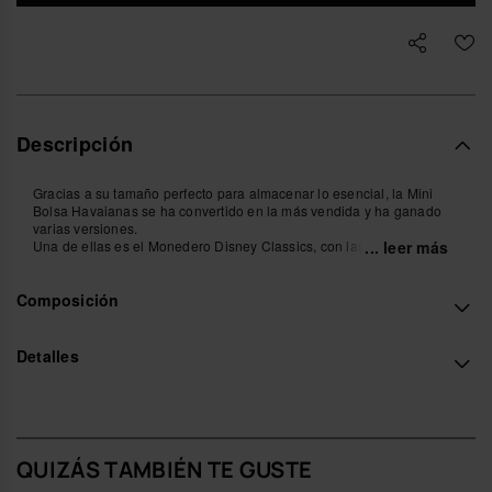
Descripción
Gracias a su tamaño perfecto para almacenar lo esencial, la Mini
Bolsa Havaianas se ha convertido en la más vendida y ha ganado
varias versiones.
Una de ellas es el Monedero Disney Classics, con las pequeñas
... leer más
caras de Mickey y varios toques de color.
Composición
- Medidas: 8 cm
Compra online en www.havaianas-store.com, la tienda oficial de
Havaianas en España, y lleva tu estilo al siguiente nivel.
Detalles
QUIZÁS TAMBIÉN TE GUSTE