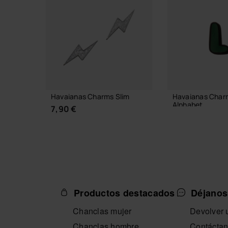
Havaianas Charms Slim
Havaianas Char
Alphabet
7,90 €
3,90 €
AÑADIR A L
Productos destacados
Déjanos
SELECCIONA TALLA
Chanclas mujer
Devolver u
Chanclas hombre
Contácta