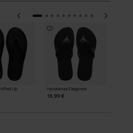
Anterior
Siguie
Puffed Up
Havaianas Elegance
Havaia
19,99 €
19,99 