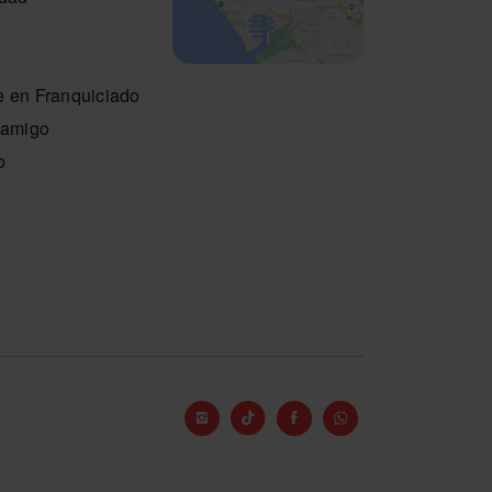
e en Franquiciado
n amigo
o