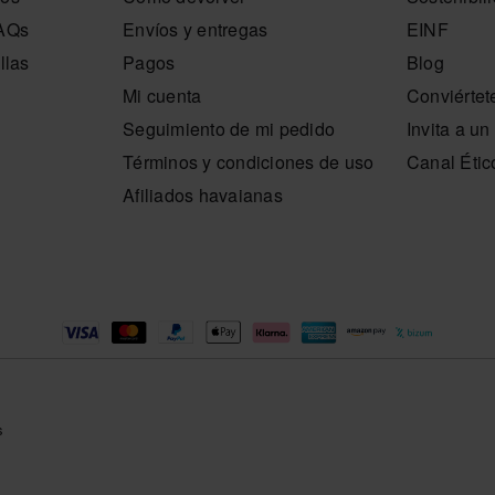
FAQs
Envíos y entregas
EINF
llas
Pagos
Blog
Mi cuenta
Conviértet
Seguimiento de mi pedido
Invita a u
Términos y condiciones de uso
Canal Étic
Afiliados havaianas
s