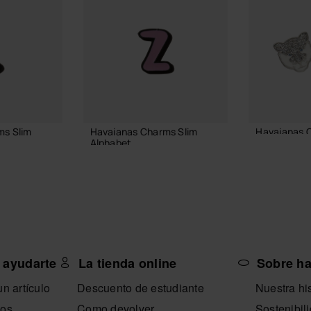
ms Slim
Havaianas Charms Slim
Havaianas 
Alphabet
6,90 €
3,90 €
AÑADIR
A CESTA
AÑADIR A LA CESTA
 ayudarte
La tienda online
Sobre h
n artículo
Descuento de estudiante
Nuestra his
nos
Como devolver
Sostenibil