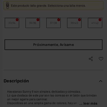
Este producto talla grande. Selecciona una talla menos.
33/34
35/36
37/38
39/40
41/42
Próximamente, Avísame
Descripción
Havaianas Sunny II son simples, delicadas y cómodas.
Lo que destaca de este par son las correas en el talón que brindan
un mejor agarre para caminar.
Disponibles en una amplia gama de colores, hay un par adecuado
... leer más
para cada estilo, desde los más básicos hasta looks modernos,